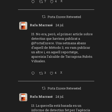
7
4
X
Porta Enrere Retweeted
Rafa Marrasé
24 jul.
15. No era, però, el primer article sobre
detectius que havíem publicat a
@PortaEnrere
. Una setmana abans
d'aquell de Método 3, en vam publicar
un altre i, en aquell reportatge,
apareixia l'alcalde de Tarragona Rubén
Viñuales.
3
4
X
Porta Enrere Retweeted
Rafa Marrasé
24 jul.
13. La querella està basada en un
informe de detectius fet per l'agència