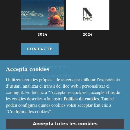
2024
2024
CONTACTE
Accepta cookies
redaccio@portaenrere.cat
portaenrere@protonmail.com
Utilitzem cookies pròpies i de tercers per millorar l’experiència
Telèfon: 626 26 19 93
d’usuari, analitzar el trànsit del lloc web i personalitzar el
contingut. En fer clic a "Accepta les cookies", accepteu l’ús de
Missatgeria: Whatsapp, Telegram i Signal
Política de cookies
les cookies descrites a la nostra
. També
podeu configurar quines cookies voleu acceptar fent clic a
“Configurar les cookies”.
Accepta totes les cookies
Avís legal
i
Política de cookies