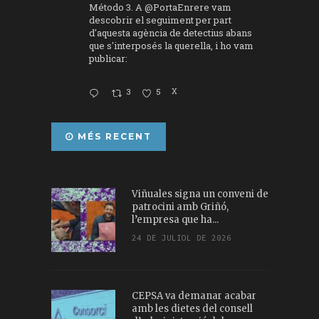
Método 3. A
@PortaEnrere
vam
descobrir el seguiment per part
d'aquesta agència de detectius abans
que s'interposés la querella, i ho vam
publicar:
3
5
X
MÉS RECENT
Viñuales signa un conveni de
patrocini amb Griñó,
l’empresa que ha...
24 DE JULIOL DE 2026
CEPSA va demanar acabar
amb les dietes del consell