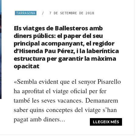
TARRAGONA
/
7 DE SETEMBRE DE 2018
Els viatges de Ballesteros amb
diners públics: el paper del seu
principal acompanyant, el regidor
d’Hisenda Pau Pérez, i la laberíntica
estructura per garantir la màxima
opacitat
«Sembla evident que el senyor Pisarello
ha aprofitat el viatge oficial per fer
també les seves vacances. Demanarem
saber quins conceptes del viatge s’han
pagat amb diners...
LLEGEIX MÉS