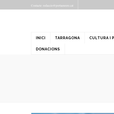
Contacte: redaccio@portaenrere.cat
INICI
TARRAGONA
CULTURA I 
DONACIONS