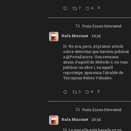
7
4
X
Porta Enrere Retweeted
Rafa Marrasé
24 jul.
15. No era, però, el primer article
sobre detectius que havíem publicat
a
@PortaEnrere
. Una setmana
abans d'aquell de Método 3, en vam
publicar un altre i, en aquell
reportatge, apareixia l'alcalde de
Tarragona Rubén Viñuales.
3
4
X
Porta Enrere Retweeted
Rafa Marrasé
24 jul.
13. La querella està basada en un