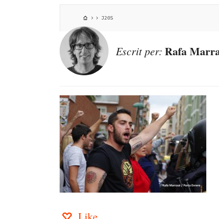
J20S
Rafa Marra
Escrit per:
Like