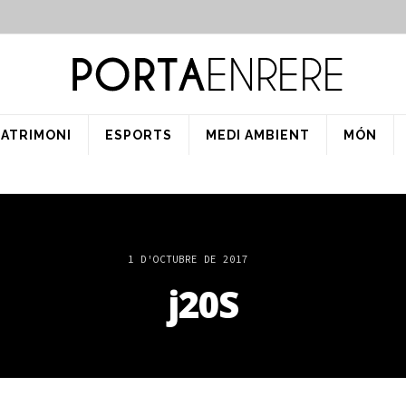
PATRIMONI
ESPORTS
MEDI AMBIENT
MÓN
1 D'OCTUBRE DE 2017
j20S