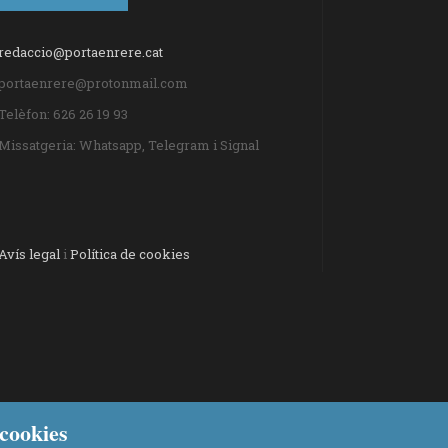
redaccio@portaenrere.cat
portaenrere@protonmail.com
Telèfon: 626 26 19 93
Missatgeria: Whatsapp, Telegram i Signal
Avís legal
i
Política de cookies
cookies