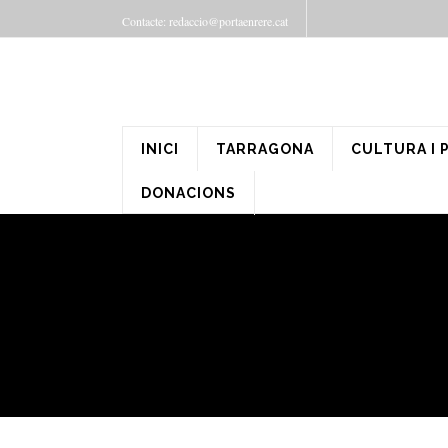
Contacte: redaccio@portaenrere.cat
INICI
TARRAGONA
CULTURA I 
DONACIONS