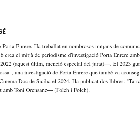
SÉ
de Porta Enrere. Ha treballat en nombrosos mitjans de comunic
16 crea el mitjà de periodisme d'investigació Porta Enrere am
2022 (aquest últim, menció especial del jurat)—. El 2023 gu
brossa", una investigació de Porta Enrere que també va aconseg
Cinema Doc de Sicília el 2024. Ha publicat dos llibres: "Tarrag
nt amb Toni Orensanz— (Folch i Folch).