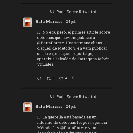
Porta Enrere Retweeted
Rafa Marrasé
24 jul.
15. No era, però, el primer article sobre
detectius que havíem publicat a
@PortaEnrere
. Una setmana abans
d'aquell de Método 3, en vam publicar
un altre i, en aquell reportatge,
apareixia l'alcalde de Tarragona Rubén
Viñuales.
3
4
X
Porta Enrere Retweeted
Rafa Marrasé
24 jul.
13. La querella està basada en un
informe de detectius fet per l'agència
Método 3. A
@PortaEnrere
vam
descobrir el seguiment per part