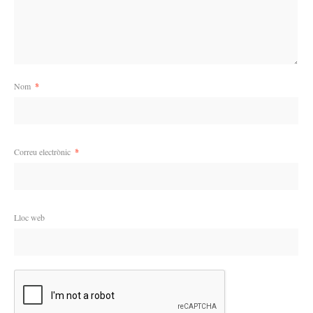
Nom
*
Correu electrònic
*
Lloc web