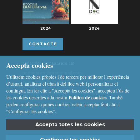
2024
2024
CONTACTE
Accepta cookies
redaccio@portaenrere.cat
portaenrere@protonmail.com
Utilitzem cookies pròpies i de tercers per millorar l’experiència
Telèfon: 626 26 19 93
d’usuari, analitzar el trànsit del lloc web i personalitzar el
contingut. En fer clic a "Accepta les cookies", accepteu l’ús de
Missatgeria: Whatsapp, Telegram i Signal
Política de cookies
les cookies descrites a la nostra
. També
podeu configurar quines cookies voleu acceptar fent clic a
“Configurar les cookies”.
Accepta totes les cookies
Avís legal
i
Política de cookies
Configurar les cookies