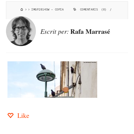
IMGP2814SW – COPIA
COMENTARIS (0)
/
Rafa Marrasé
Escrit per:
Like