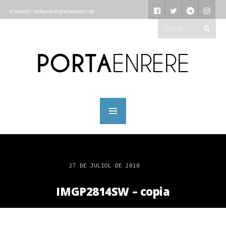
Contacte: redaccio@portaenrere.cat
27 DE JULIOL DE 2018
IMGP2814SW – copia