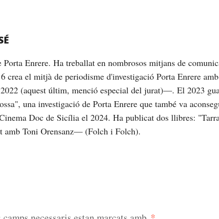
SÉ
de Porta Enrere. Ha treballat en nombrosos mitjans de comunic
16 crea el mitjà de periodisme d'investigació Porta Enrere am
2022 (aquest últim, menció especial del jurat)—. El 2023 gu
brossa", una investigació de Porta Enrere que també va aconseg
Cinema Doc de Sicília el 2024. Ha publicat dos llibres: "Tarrag
nt amb Toni Orensanz— (Folch i Folch).
*
s camps necessaris estan marcats amb