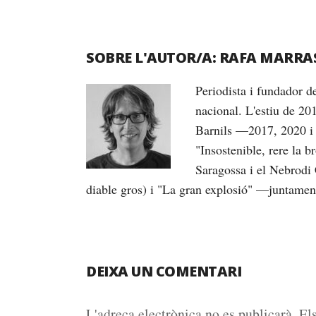
SOBRE L'AUTOR/A:
RAFA MARRA
Periodista i fundador 
nacional. L'estiu de 20
Barnils —2017, 2020 i 
"Insostenible, rere la 
Saragossa i el Nebrodi 
diable gros) i "La gran explosió" —juntame
DEIXA UN COMENTARI
L'adreça electrònica no es publicarà.
El