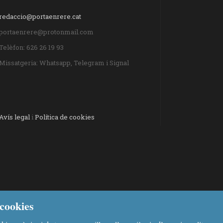
redaccio@portaenrere.cat
portaenrere@protonmail.com
Telèfon: 626 26 19 93
Missatgeria: Whatsapp, Telegram i Signal
Avís legal
i
Política de cookies
cookies