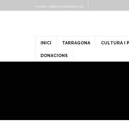
Contacte: redaccio@portaenrere.cat
INICI
TARRAGONA
CULTURA I 
DONACIONS