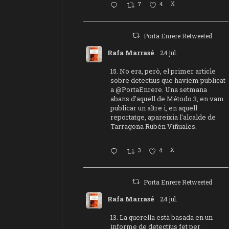
7
4
X
Porta Enrere Retweeted
Rafa Marrasé
24 jul.
15. No era, però, el primer article
sobre detectius que havíem publicat
a
@PortaEnrere
. Una setmana
abans d'aquell de Método 3, en vam
publicar un altre i, en aquell
reportatge, apareixia l'alcalde de
Tarragona Rubén Viñuales.
3
4
X
Porta Enrere Retweeted
Rafa Marrasé
24 jul.
13. La querella està basada en un
informe de detectius fet per