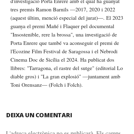
d'investigació Porta Enrere amb el qual ha guanyat
tres premis Ramon Barnils —2017, 2020 i 2022
(aquest últim, menció especial del jurat)—. El 2023
guanya el premi Mañé i Flaquer pel documental
"Insostenible, rere la brossa", una investigació de
Porta Enrere que també va aconseguir el premi de
l'Ecozine Film Festival de Saragossa i el Nebrodi
Cinema Doc de Sicília el 2024. Ha publicat dos
llibres: "Tarragona, el rastre del sutge" (editorial Lo
diable gros) i "La gran explosió" —juntament amb
Toni Orensanz— (Folch i Folch).
DEIXA UN COMENTARI
L'adreça electrònica no es publicarà.
Els camps