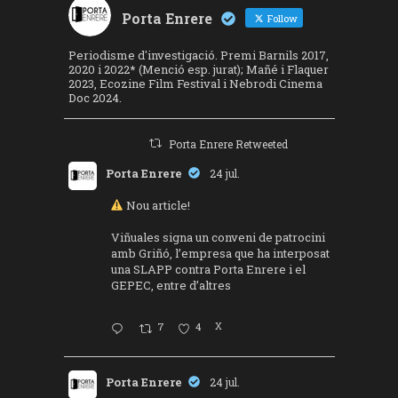
Porta Enrere
Follow
Periodisme d'investigació. Premi Barnils 2017,
2020 i 2022* (Menció esp. jurat); Mañé i Flaquer
2023, Ecozine Film Festival i Nebrodi Cinema
Doc 2024.
Porta Enrere Retweeted
Porta Enrere
24 jul.
Nou article!
Viñuales signa un conveni de patrocini
amb Griñó, l’empresa que ha interposat
una SLAPP contra Porta Enrere i el
GEPEC, entre d’altres
7
4
X
Porta Enrere
24 jul.