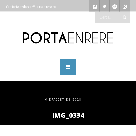
Contacte: redaccio@portaenrere.cat
6 D'AGOST DE 2018
IMG_0334