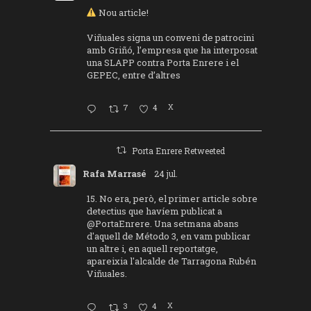
Nou article!
Viñuales signa un conveni de patrocini
amb Griñó, l’empresa que ha interposat
una SLAPP contra Porta Enrere i el
GEPEC, entre d’altres
7
4
X
Porta Enrere Retweeted
Rafa Marrasé
24 jul.
15. No era, però, el primer article sobre
detectius que havíem publicat a
@PortaEnrere
. Una setmana abans
d'aquell de Método 3, en vam publicar
un altre i, en aquell reportatge,
apareixia l'alcalde de Tarragona Rubén
Viñuales.
3
4
X