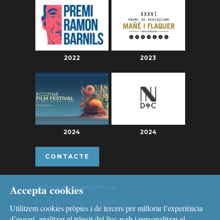
2022
2023
2024
2024
CONTACTE
Accepta cookies
redaccio@portaenrere.cat
portaenrere@protonmail.com
Utilitzem cookies pròpies i de tercers per millorar l’experiència
Telèfon: 626 26 19 93
d’usuari, analitzar el trànsit del lloc web i personalitzar el