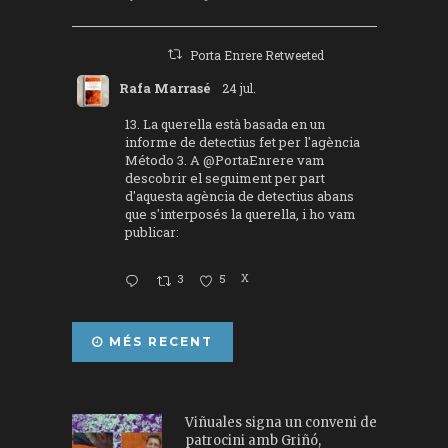
Porta Enrere Retweeted
Rafa Marrasé
24 jul.
13. La querella està basada en un
informe de detectius fet per l'agència
Método 3. A
@PortaEnrere
vam
descobrir el seguiment per part
d'aquesta agència de detectius abans
que s'interposés la querella, i ho vam
publicar:
3
5
X
MÉS RECENT
Viñuales signa un conveni de
patrocini amb Griñó,