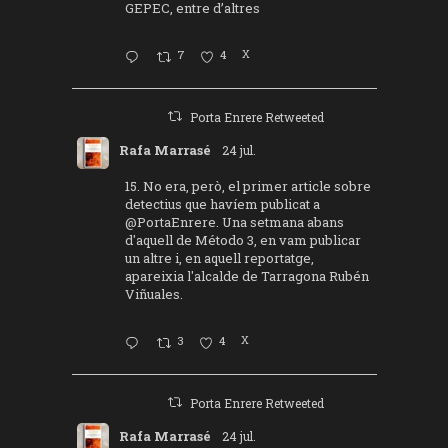
GEPEC, entre d’altres
7
4
X
Porta Enrere Retweeted
Rafa Marrasé
24 jul.
15. No era, però, el primer article sobre
detectius que havíem publicat a
@PortaEnrere
. Una setmana abans
d'aquell de Método 3, en vam publicar
un altre i, en aquell reportatge,
apareixia l'alcalde de Tarragona Rubén
Viñuales.
3
4
X
Porta Enrere Retweeted
Rafa Marrasé
24 jul.