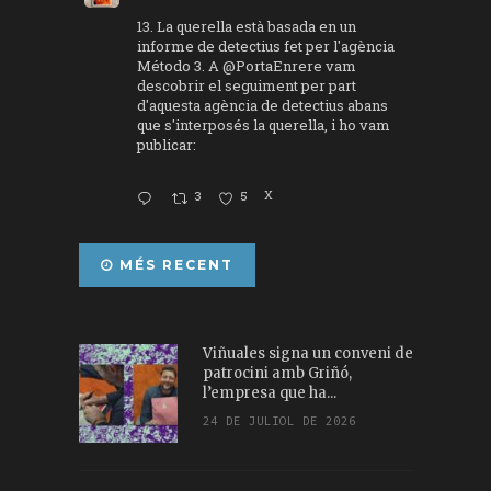
13. La querella està basada en un
informe de detectius fet per l'agència
Método 3. A
@PortaEnrere
vam
descobrir el seguiment per part
d'aquesta agència de detectius abans
que s'interposés la querella, i ho vam
publicar:
3
5
X
MÉS RECENT
Viñuales signa un conveni de
patrocini amb Griñó,
l’empresa que ha...
24 DE JULIOL DE 2026