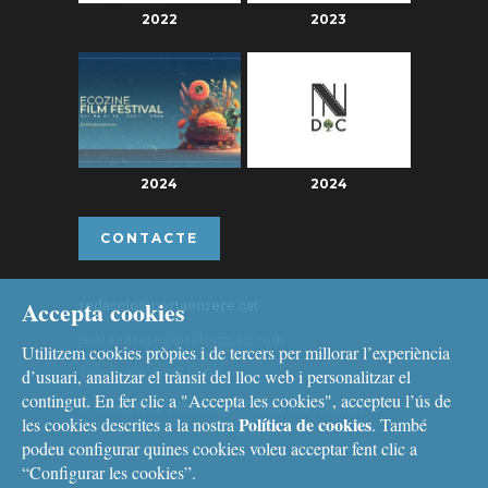
2022
2023
2024
2024
CONTACTE
Accepta cookies
redaccio@portaenrere.cat
portaenrere@protonmail.com
Utilitzem cookies pròpies i de tercers per millorar l’experiència
Telèfon: 626 26 19 93
d’usuari, analitzar el trànsit del lloc web i personalitzar el
contingut. En fer clic a "Accepta les cookies", accepteu l’ús de
Missatgeria: Whatsapp, Telegram i Signal
Política de cookies
les cookies descrites a la nostra
. També
podeu configurar quines cookies voleu acceptar fent clic a
“Configurar les cookies”.