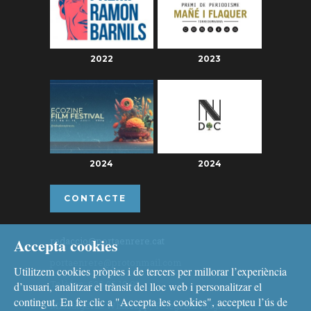
2022
2023
2024
2024
CONTACTE
Accepta cookies
redaccio@portaenrere.cat
portaenrere@protonmail.com
Utilitzem cookies pròpies i de tercers per millorar l’experiència
Telèfon: 626 26 19 93
d’usuari, analitzar el trànsit del lloc web i personalitzar el
contingut. En fer clic a "Accepta les cookies", accepteu l’ús de
Missatgeria: Whatsapp, Telegram i Signal