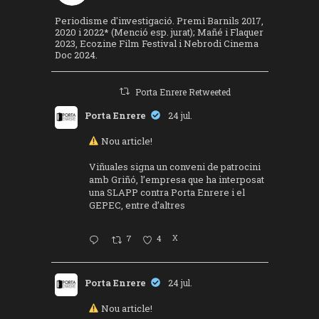
Periodisme d'investigació. Premi Barnils 2017,
2020 i 2022* (Menció esp. jurat); Mañé i Flaquer
2023, Ecozine Film Festival i Nebrodi Cinema
Doc 2024.
Porta Enrere Retweeted
Porta Enrere
24 jul.
Nou article!
Viñuales signa un conveni de patrocini
amb Griñó, l’empresa que ha interposat
una SLAPP contra Porta Enrere i el
GEPEC, entre d’altres
7
4
X
Porta Enrere
24 jul.
Nou article!