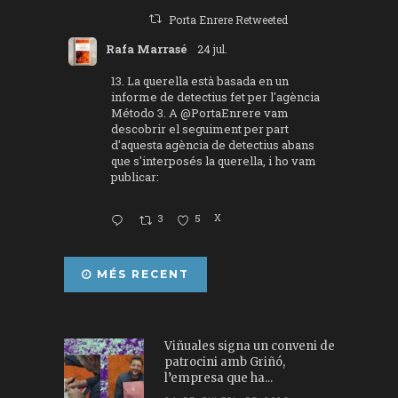
Porta Enrere Retweeted
Rafa Marrasé
24 jul.
13. La querella està basada en un
informe de detectius fet per l'agència
Método 3. A
@PortaEnrere
vam
descobrir el seguiment per part
d'aquesta agència de detectius abans
que s'interposés la querella, i ho vam
publicar:
3
5
X
MÉS RECENT
Viñuales signa un conveni de
patrocini amb Griñó,
l’empresa que ha...