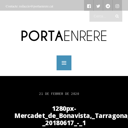
Contacte: redaccio@portaenrere.cat
21 DE FEBRER DE 2020
1280px-
Mercadet_de_Bonavista,_Tarragona
_20180617_-_1