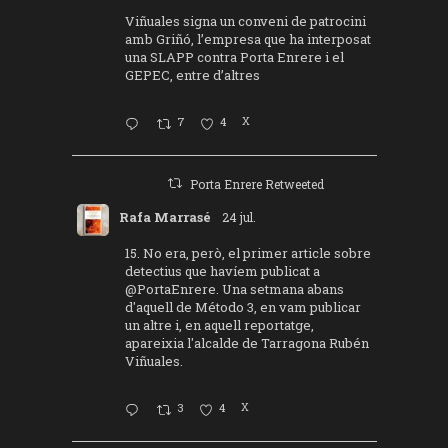
Viñuales signa un conveni de patrocini
amb Griñó, l’empresa que ha interposat
una SLAPP contra Porta Enrere i el
GEPEC, entre d’altres
7
4
X
Porta Enrere Retweeted
Rafa Marrasé
24 jul.
15. No era, però, el primer article sobre
detectius que havíem publicat a
@PortaEnrere
. Una setmana abans
d'aquell de Método 3, en vam publicar
un altre i, en aquell reportatge,
apareixia l'alcalde de Tarragona Rubén
Viñuales.
3
4
X