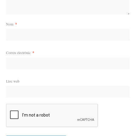
Nom
*
Correu electrònic
*
Lloc web