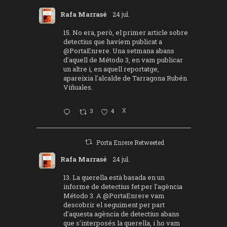
Rafa Marrasé
24 jul.
15. No era, però, el primer article sobre
detectius que havíem publicat a
@PortaEnrere
. Una setmana abans
d'aquell de Método 3, en vam publicar
un altre i, en aquell reportatge,
apareixia l'alcalde de Tarragona Rubén
Viñuales.
3
4
X
Porta Enrere Retweeted
Rafa Marrasé
24 jul.
13. La querella està basada en un
informe de detectius fet per l'agència
Método 3. A
@PortaEnrere
vam
descobrir el seguiment per part
d'aquesta agència de detectius abans
que s'interposés la querella, i ho vam