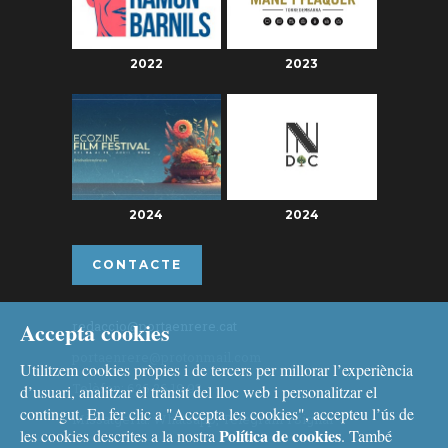
2022
2023
2024
2024
CONTACTE
Accepta cookies
redaccio@portaenrere.cat
portaenrere@protonmail.com
Utilitzem cookies pròpies i de tercers per millorar l’experiència
Telèfon: 626 26 19 93
d’usuari, analitzar el trànsit del lloc web i personalitzar el
contingut. En fer clic a "Accepta les cookies", accepteu l’ús de
Missatgeria: Whatsapp, Telegram i Signal
Política de cookies
les cookies descrites a la nostra
. També