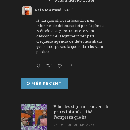
Porta Enrere Retweeted
Rafa Marrasé
24 jul.
13. La querella està basada en un
informe de detectius fet per l'agència
Método 3. A
@PortaEnrere
vam
descobrir el seguiment per part
d'aquesta agència de detectius abans
que s'interposés la querella, i ho vam
publicar:
3
5
X
MÉS RECENT
Viñuales signa un conveni de
patrocini amb Griñó,
l’empresa que ha...
24 DE JULIOL DE 2026