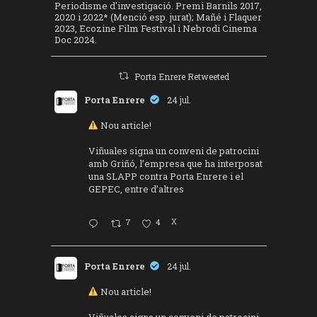
Periodisme d'investigació. Premi Barnils 2017,
2020 i 2022* (Menció esp. jurat); Mañé i Flaquer
2023, Ecozine Film Festival i Nebrodi Cinema
Doc 2024.
Porta Enrere Retweeted
Porta Enrere
24 jul.
Nou article!
Viñuales signa un conveni de patrocini
amb Griñó, l’empresa que ha interposat
una SLAPP contra Porta Enrere i el
GEPEC, entre d’altres
7
4
X
Porta Enrere
24 jul.
Nou article!
Viñuales signa un conveni de patrocini