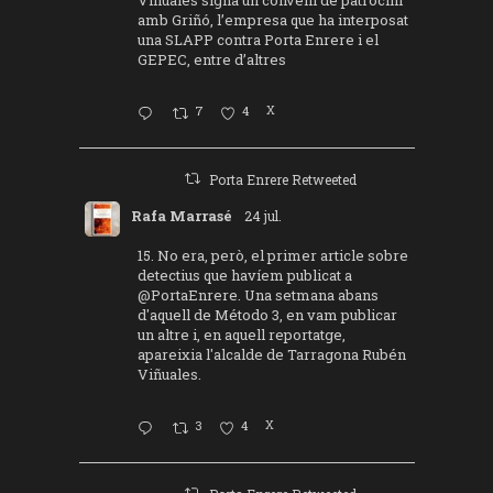
amb Griñó, l’empresa que ha interposat
una SLAPP contra Porta Enrere i el
GEPEC, entre d’altres
7
4
X
Porta Enrere Retweeted
Rafa Marrasé
24 jul.
15. No era, però, el primer article sobre
detectius que havíem publicat a
@PortaEnrere
. Una setmana abans
d'aquell de Método 3, en vam publicar
un altre i, en aquell reportatge,
apareixia l'alcalde de Tarragona Rubén
Viñuales.
3
4
X