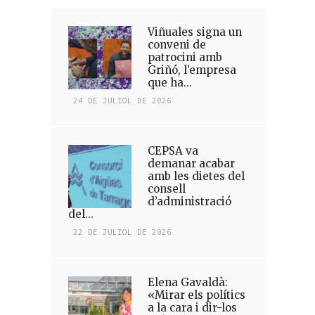
Viñuales signa un
conveni de
patrocini amb
Griñó, l’empresa
que ha...
24 DE JULIOL DE 2026
CEPSA va
demanar acabar
amb les dietes del
consell
d’administració
del...
22 DE JULIOL DE 2026
Elena Gavaldà:
«Mirar els polítics
a la cara i dir-los