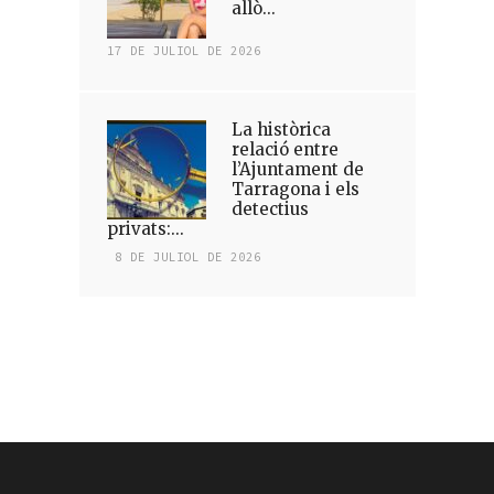
allò...
17 DE JULIOL DE 2026
La històrica
relació entre
l’Ajuntament de
Tarragona i els
detectius
privats:...
8 DE JULIOL DE 2026