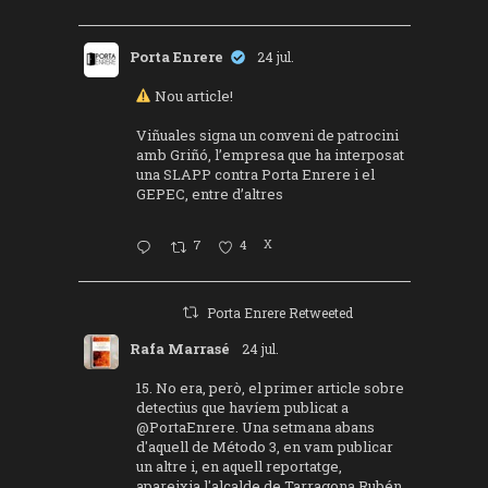
Porta Enrere
24 jul.
Nou article!
Viñuales signa un conveni de patrocini
amb Griñó, l’empresa que ha interposat
una SLAPP contra Porta Enrere i el
GEPEC, entre d’altres
7
4
X
Porta Enrere Retweeted
Rafa Marrasé
24 jul.
15. No era, però, el primer article sobre
detectius que havíem publicat a
@PortaEnrere
. Una setmana abans
d'aquell de Método 3, en vam publicar
un altre i, en aquell reportatge,
apareixia l'alcalde de Tarragona Rubén