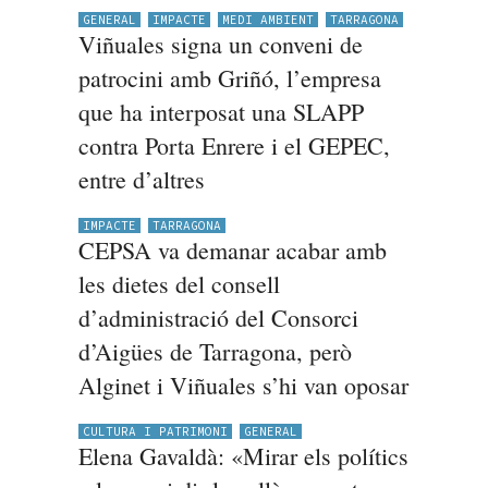
GENERAL
IMPACTE
MEDI AMBIENT
TARRAGONA
Viñuales signa un conveni de
patrocini amb Griñó, l’empresa
que ha interposat una SLAPP
contra Porta Enrere i el GEPEC,
entre d’altres
IMPACTE
TARRAGONA
CEPSA va demanar acabar amb
les dietes del consell
d’administració del Consorci
d’Aigües de Tarragona, però
Alginet i Viñuales s’hi van oposar
CULTURA I PATRIMONI
GENERAL
Elena Gavaldà: «Mirar els polítics