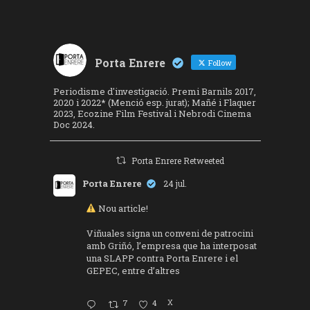
Porta Enrere
Follow
Periodisme d'investigació. Premi Barnils 2017,
2020 i 2022* (Menció esp. jurat); Mañé i Flaquer
2023, Ecozine Film Festival i Nebrodi Cinema
Doc 2024.
Porta Enrere Retweeted
Porta Enrere
24 jul.
Nou article!
Viñuales signa un conveni de patrocini
amb Griñó, l’empresa que ha interposat
una SLAPP contra Porta Enrere i el
GEPEC, entre d’altres
7
4
X