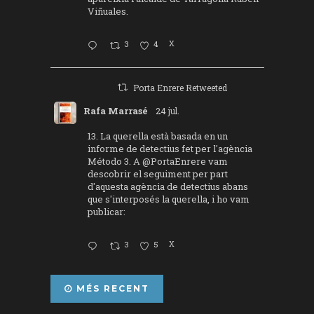
Viñuales.
3
4
X
Porta Enrere Retweeted
Rafa Marrasé
24 jul.
13. La querella està basada en un
informe de detectius fet per l'agència
Método 3. A
@PortaEnrere
vam
descobrir el seguiment per part
d'aquesta agència de detectius abans
que s'interposés la querella, i ho vam
publicar:
3
5
X
MÉS RECENT