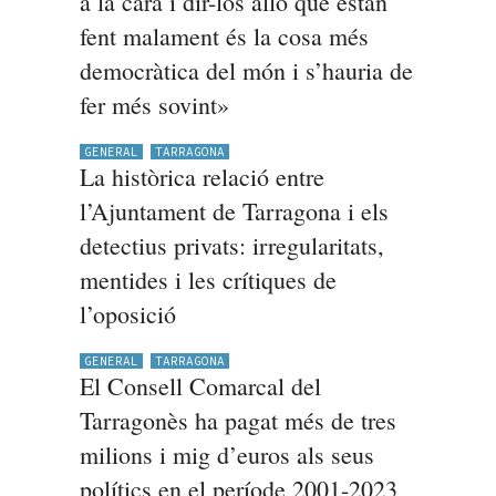
a la cara i dir-los allò que estan
fent malament és la cosa més
democràtica del món i s’hauria de
fer més sovint»
GENERAL
TARRAGONA
La històrica relació entre
l’Ajuntament de Tarragona i els
detectius privats: irregularitats,
mentides i les crítiques de
l’oposició
GENERAL
TARRAGONA
El Consell Comarcal del
Tarragonès ha pagat més de tres
milions i mig d’euros als seus
polítics en el període 2001-2023