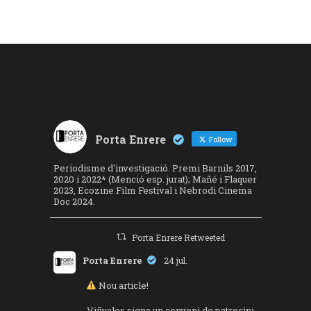
Porta Enrere
Follow
Periodisme d'investigació. Premi Barnils 2017,
2020 i 2022* (Menció esp. jurat); Mañé i Flaquer
2023, Ecozine Film Festival i Nebrodi Cinema
Doc 2024.
Porta Enrere Retweeted
Porta Enrere
24 jul.
Nou article!
Viñuales signa un conveni de patrocini