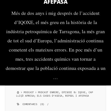
AFEPASA
Més de dos anys i mig després de l’accident
d’IQOXE, el més greu en la història de la
indústria petroquímica de Tarragona, la més gran
de tot el sud d’Europa, l’administració continua
cometent els mateixos errors. En poc més d’un
mes, tres accidents químics van tornar a
demostrar que la població continua exposada a un
…
PODCAST
PODCAST ENRERE, EPISODI 8: IQOXE, CAP
LLIÇÓ APRESA; ELS CASOS D’ASESA, REPSOL I AFEPASA
COMENTARIS (0)
/