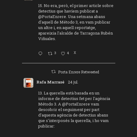
15. No era, però, el primer article sobre
detectius que havíem publicat a
@PortaEnrere
. Una setmana abans
d'aquell de Método 3, en vam publicar
un altre i, en aquell reportatge,
apareixia l'alcalde de Tarragona Rubén
Viñuales.
3
4
X
Porta Enrere Retweeted
Rafa Marrasé
24 jul.
13. La querella està basada en un
informe de detectius fet per l'agència
Método 3. A
@PortaEnrere
vam
descobrir el seguiment per part
d'aquesta agència de detectius abans
que s'interposés la querella, i ho vam
publicar: