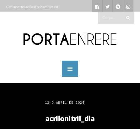
Contacte: redaccio@portaenrere.cat
12 D'ABRIL DE 2024
acrilonitril_dia