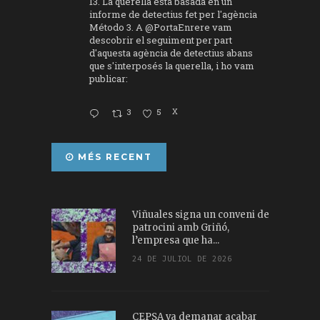
13. La querella està basada en un
informe de detectius fet per l'agència
Método 3. A
@PortaEnrere
vam
descobrir el seguiment per part
d'aquesta agència de detectius abans
que s'interposés la querella, i ho vam
publicar:
3
5
X
MÉS RECENT
Viñuales signa un conveni de
patrocini amb Griñó,
l’empresa que ha...
24 DE JULIOL DE 2026
CEPSA va demanar acabar