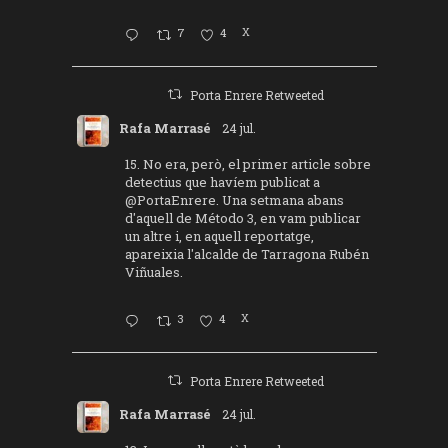
7
4
X
Porta Enrere Retweeted
Rafa Marrasé
24 jul.
15. No era, però, el primer article sobre
detectius que havíem publicat a
@PortaEnrere
. Una setmana abans
d'aquell de Método 3, en vam publicar
un altre i, en aquell reportatge,
apareixia l'alcalde de Tarragona Rubén
Viñuales.
3
4
X
Porta Enrere Retweeted
Rafa Marrasé
24 jul.