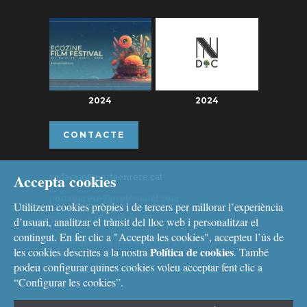
2024
2024
CONTACTE
Accepta cookies
redaccio@portaenrere.cat
portaenrere@protonmail.com
Utilitzem cookies pròpies i de tercers per millorar l’experiència
Telèfon: 626 26 19 93
d’usuari, analitzar el trànsit del lloc web i personalitzar el
contingut. En fer clic a "Accepta les cookies", accepteu l’ús de
Missatgeria: Whatsapp, Telegram i Signal
Política de cookies
les cookies descrites a la nostra
. També
podeu configurar quines cookies voleu acceptar fent clic a
“Configurar les cookies”.