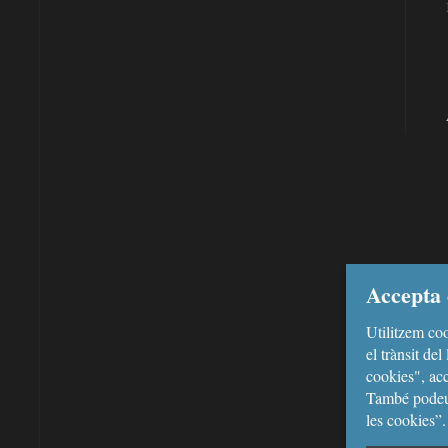
Accepta 
Utilitzem coo
el trànsit de
cookies", acc
També podeu 
les cookies”.