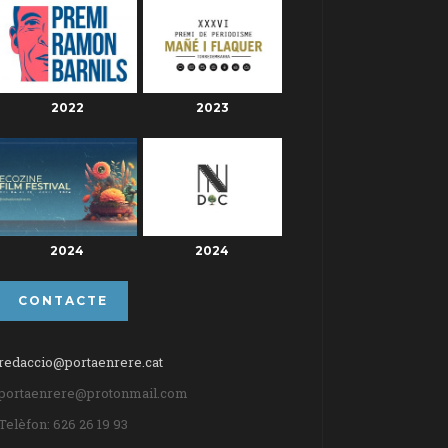
2022
2023
2024
2024
CONTACTE
redaccio@portaenrere.cat
portaenrere@protonmail.com
Telèfon: 626 26 19 93