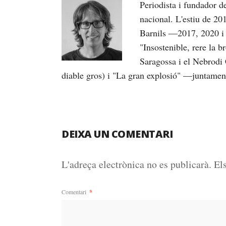
Periodista i fundador 
nacional. L'estiu de 20
Barnils —2017, 2020 i 
"Insostenible, rere la 
Saragossa i el Nebrodi 
diable gros) i "La gran explosió" —juntame
DEIXA UN COMENTARI
L'adreça electrònica no es publicarà.
El
Comentari
*