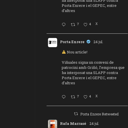
ha interposat una SLAPP contra
Porta Enrere i el GEPEC, entre
d’altres
7
4
X
Porta Enrere
24 jul.
Nou article!
Viñuales signa un conveni de
patrocini amb Griñó, l’empresa que
ha interposat una SLAPP contra
Porta Enrere i el GEPEC, entre
d’altres
7
4
X
Porta Enrere Retweeted
Rafa Marrasé
24 jul.