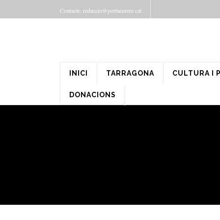
Contacte: redaccio@portaenrere.cat
INICI
TARRAGONA
CULTURA I 
DONACIONS