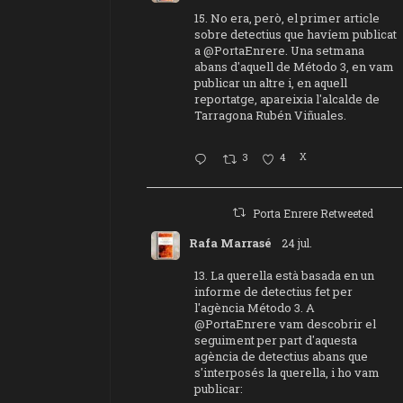
15. No era, però, el primer article
sobre detectius que havíem publicat
a
@PortaEnrere
. Una setmana
abans d'aquell de Método 3, en vam
publicar un altre i, en aquell
reportatge, apareixia l'alcalde de
Tarragona Rubén Viñuales.
3
4
X
Porta Enrere Retweeted
Rafa Marrasé
24 jul.
13. La querella està basada en un
informe de detectius fet per
l'agència Método 3. A
@PortaEnrere
vam descobrir el
seguiment per part d'aquesta
agència de detectius abans que
s'interposés la querella, i ho vam
publicar: