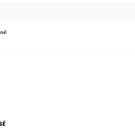
sé
SÉ