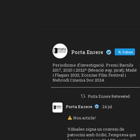
Porta Enrere
Follow
Periodisme d'investigació. Premi Barnils
2017, 2020 i 2022* (Menció esp. jurat); Mañé
i Flaquer 2023, Ecozine Film Festival i
Nebrodi Cinema Doc 2024.
Porta Enrere Retweeted
Porta Enrere
24 jul.
Nou article!
Viñuales signa un conveni de
patrocini amb Griñó, l’empresa que