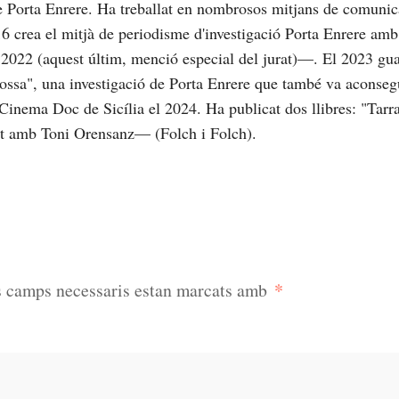
de Porta Enrere. Ha treballat en nombrosos mitjans de comunic
16 crea el mitjà de periodisme d'investigació Porta Enrere am
2022 (aquest últim, menció especial del jurat)—. El 2023 gu
brossa", una investigació de Porta Enrere que també va aconseg
Cinema Doc de Sicília el 2024. Ha publicat dos llibres: "Tarrag
nt amb Toni Orensanz— (Folch i Folch).
*
s camps necessaris estan marcats amb