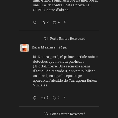
amb Griñó, l’empresa que ha interposat
una SLAPP contra Porta Enrere i el
GEPEC, entre d’altres
7
4
X
Porta Enrere Retweeted
Rafa Marrasé
24 jul.
15. No era, però, el primer article sobre
detectius que havíem publicat a
@PortaEnrere
. Una setmana abans
d'aquell de Método 3, en vam publicar
un altre i, en aquell reportatge,
apareixia l'alcalde de Tarragona Rubén
Viñuales.
3
4
X
Porta Enrere Retweeted