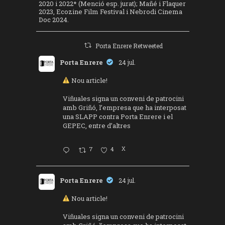
2020 i 2022* (Menció esp. jurat); Mañé i Flaquer
2023, Ecozine Film Festival i Nebrodi Cinema
Doc 2024.
Porta Enrere Retweeted
Porta Enrere
24 jul.
Nou article!
Viñuales signa un conveni de patrocini
amb Griñó, l’empresa que ha interposat
una SLAPP contra Porta Enrere i el
GEPEC, entre d’altres
7
4
X
Porta Enrere
24 jul.
Nou article!
Viñuales signa un conveni de patrocini