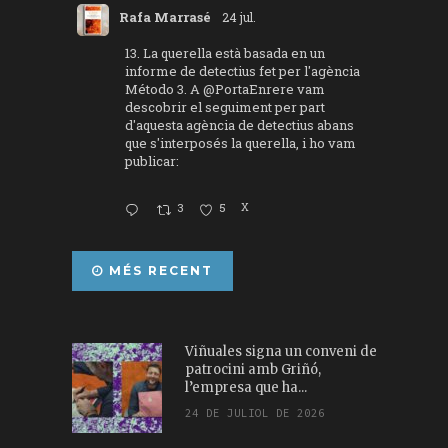
Rafa Marrasé
24 jul.
13. La querella està basada en un
informe de detectius fet per l'agència
Método 3. A
@PortaEnrere
vam
descobrir el seguiment per part
d'aquesta agència de detectius abans
que s'interposés la querella, i ho vam
publicar:
3
5
X
MÉS RECENT
Viñuales signa un conveni de
patrocini amb Griñó,
l’empresa que ha...
24 DE JULIOL DE 2026