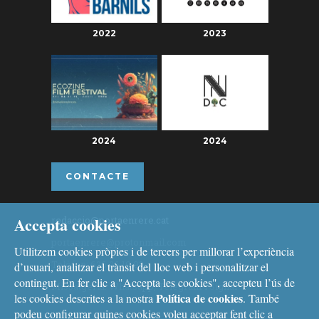
2022
2023
2024
2024
CONTACTE
Accepta cookies
redaccio@portaenrere.cat
portaenrere@protonmail.com
Utilitzem cookies pròpies i de tercers per millorar l’experiència
Telèfon: 626 26 19 93
d’usuari, analitzar el trànsit del lloc web i personalitzar el
contingut. En fer clic a "Accepta les cookies", accepteu l’ús de
Missatgeria: Whatsapp, Telegram i Signal
Política de cookies
les cookies descrites a la nostra
. També
podeu configurar quines cookies voleu acceptar fent clic a