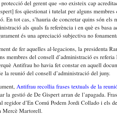
 protecció del gerent que «no existeix cap acredita
spert] fos qüestionat i tutelat per alguns membres 
ó. En tot cas, s’hauria de concretar quins són els
nistració als quals fa referència i en què es basa 
gurament és una apreciació subjectiva no fonament
ent de fer aquelles al·legacions, la presidenta R
ns membres del consell d’administració es referia 
erquè Antifrau ho havia fet constar en aquell docu
e la reunió del consell d’administració del juny.
cument,
Antifrau recollia frases textuals de la reun
ar la gestió de De Gispert arran de l’apagada. Fra
al regidor d’En Comú Podem Jordi Collado i els d
a Mercè Martorell.