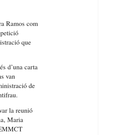
ndra Ramos com
petició
istració que
és d’una carta
ns van
ministració de
tifrau.
ar la reunió
na, Maria
 l’EMMCT