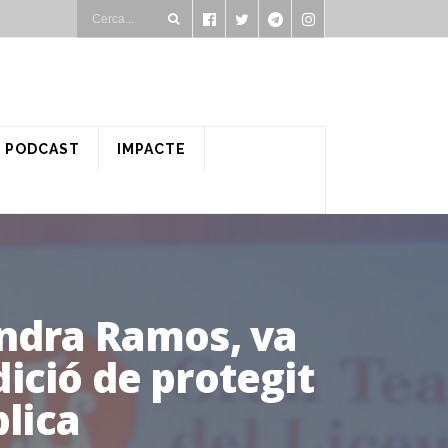
PODCAST
IMPACTE
andra Ramos, va
ició de protegit
blica