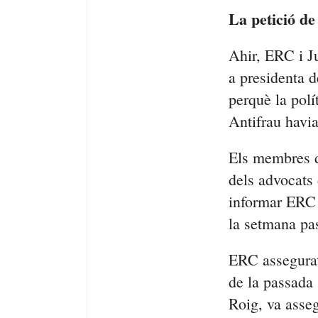
La petició de
Ahir, ERC i J
a presidenta 
perquè la polí
Antifrau havia
Els membres de
dels advocats
informar ERC i
la setmana pa
ERC assegurav
de la passada
Roig, va asse