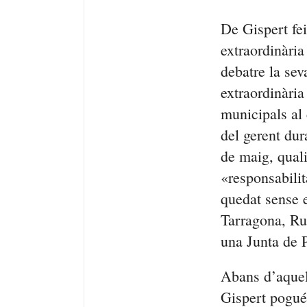
De Gispert fei
extraordinària
debatre la sev
extraordinàri
municipals al
del gerent dur
de maig, quali
«responsabilit
quedat sense e
Tarragona, Ru
una Junta de P
Abans d’aquell
Gispert pogués