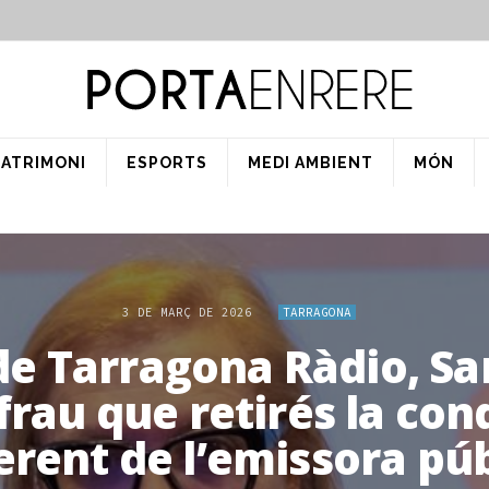
PATRIMONI
ESPORTS
MEDI AMBIENT
MÓN
3 DE MARÇ DE 2026
TARRAGONA
de Tarragona Ràdio, S
rau que retirés la cond
erent de l’emissora pú