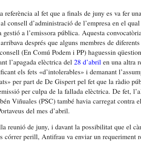
a referència al fet que a finals de juny es va fer un
 al consell d’administració de l’empresa en el qual
a gestió a l’emissora pública. Aquesta convocatòri
a arribava després que alguns membres de diferents
 consell (En Comú Podem i PP) haguessin qüestiona
ant l’apagada elèctrica del
28 d’abril
en una altra 
ficant els fets «d’intolerables» i demanant l’assu
ats» per part de De Gispert pel fet que la ràdio pú
missió per culpa de la fallada elèctrica. De fet, l’
bén Viñuales (PSC) també havia carregat contra el
ortaveus del mes d’abril.
a reunió de juny, i davant la possibilitat que el c
 córrer perill, Antifrau va enviar un requeriment r