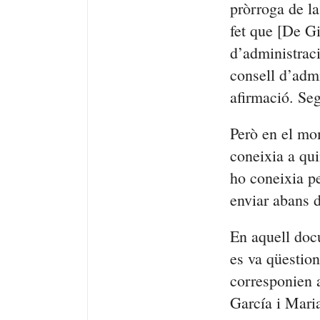
pròrroga de la
fet que [De Gi
d’administraci
consell d’admi
afirmació. Se
Però en el mom
coneixia a qui
ho coneixia p
enviar abans d
En aquell do
es va qüestion
corresponien 
García i Mari