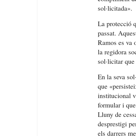
sol·licitada».
La protecció q
passat. Aquest
Ramos es va o
la regidora so
sol·licitar qu
En la seva sol
que «persistei
institucional 
formular i qu
Lluny de cessa
desprestigi pe
els darrers m