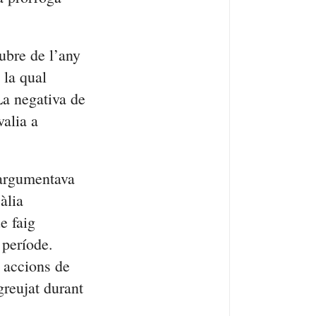
tubre de l’any
 la qual
a negativa de
valia a
 argumentava
àlia
e faig
 període.
s accions de
greujat durant