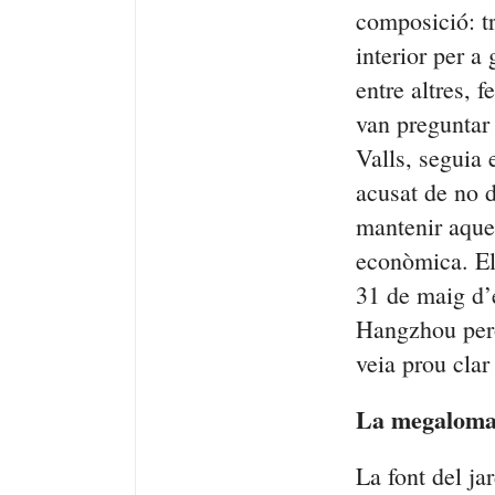
composició: tr
interior per 
entre altres, 
van preguntar 
Valls, seguia 
acusat de no di
mantenir aques
econòmica. E
31 de maig d’e
Hangzhou però
veia prou clar
La megaloma
La font del ja