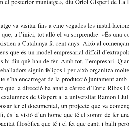
en el posterior muntatge», diu Oriol Gispert de La
atge va visitar fins a cinc vegades les instal·lacion
que, a l’inici, tot allò el va sorprendre. «És una co
xistien a Catalunya fa cent anys. Això al comença
us que és un model empresarial difícil d’extrapola
ls hi diu què han de fer. Amb tot, l’empresari,
Qia
reballadors siguin feliços i per això organitza molte
que s’ha encarregat de la producció juntament amb
e que la direcció ha anat a càrrec d’Enric Ribes i 
 exalumnes de Gispert a la universitat Ramon Llull
posar fer el documental, un projecte que va començ
 fi, és la visió d’un home que té el somni de fer una
citat filosòfica que té i el fet que canti i balli per