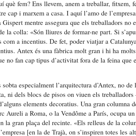
í què fem? Ens llevem, anem a treballar, fitxem, f
tre cap i marxem a casa. I aquí l’amo de l’empresa
a Gispert mentre assegura que els treballadors no e
de la colla: «Són lliures de formar-ne part. Si s’ap
s com a incentius. De fet, poder viatjar a Cataluny
entius.
Antex
és una fàbrica molt gran i hi ha molt
ue no fan cap tipus d’activitat fora de la feina que 
 sobta especialment l’arquitectura d’
Antex, n
o de 
a, ni dels blocs de pisos on viuen els treballado
’alguns elements decoratius. Una gran columna de 
rc Aureli a Roma, o la Vendôme a París, ocupa un
 la gran plaça del recinte. «Els relleus de la col
l’empresa [en la de Trajà, on s’inspiren totes les alt