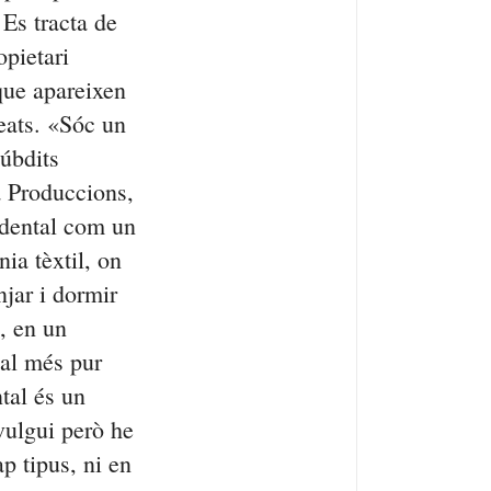
 Es tracta de
pietari
que apareixen
leats. «Sóc un
súbdits
a Produccions,
idental com un
nia tèxtil, on
njar i dormir
l, en un
al més pur
tal és un
 vulgui però he
p tipus, ni en