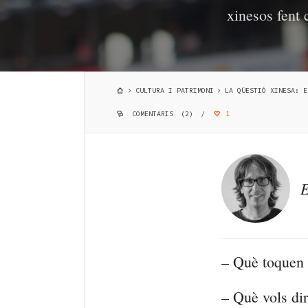
xinesos fent 
CULTURA I PATRIMONI
LA QÜESTIÓ XINESA: E
COMENTARIS (2)
/
1
E
– Què toquen 
– Què vols di