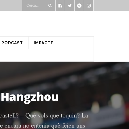
PODCAST
IMPACTE
e Hangzhou
castell? – Què vols que toquin? La
ue encara no entenia què feien uns