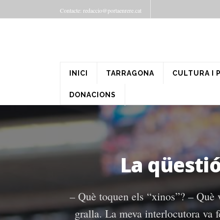
Contacte: redaccio@portaenrere.cat
INICI
TARRAGONA
CULTURA I 
DONACIONS
La qüesti
– Què toquen els “xinos”? – Què v
gralla. La meva interlocutora va 