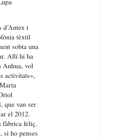
 Lupa
s d’
Antex
i
lònia tèxtil
ment sobta una
r. Allí hi ha
n
Anhua
, vol
s activitats»,
 Marta
Oriol
, que van ser
ar el 2012.
 fàbrica feliç.
ò, si ho penses