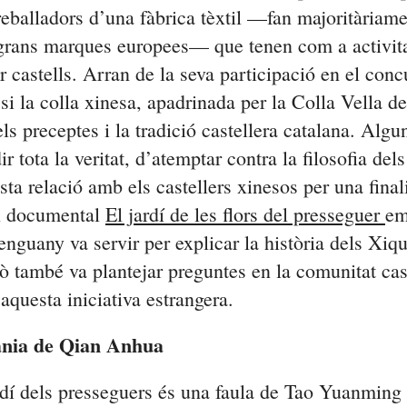
eballadors d’una fàbrica tèxtil —fan majoritàriam
a grans marques europees— que tenen com a activita
fer castells. Arran de la seva participació en el conc
si la colla xinesa, apadrinada per la Colla Vella d
els preceptes i la tradició castellera catalana. Algu
r tota la veritat, d’atemptar contra la filosofia dels
ta relació amb els castellers xinesos per una final
l documental
El jardí de les flors del presseguer
em
nguany va servir per explicar la història dels Xiq
 també va plantejar preguntes en la comunitat cas
 aquesta iniciativa estrangera.
nia de
Qian
Anhua
rdí dels presseguers és una faula de Tao
Yuanming