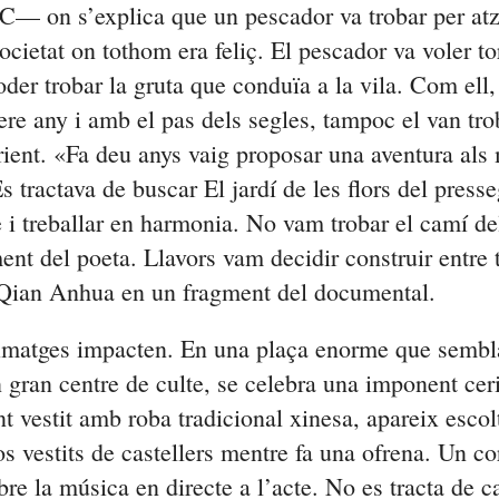
dC— on s’explica que un pescador va trobar per at
societat on tothom era feliç. El pescador va voler to
der trobar la gruta que conduïa a la vila. Com ell,
ere any i amb el pas dels segles, tampoc el van tro
rient. «Fa deu anys vaig proposar una aventura als
s tractava de buscar El jardí de les flors del presse
e i treballar en harmonia. No vam trobar el camí de
ment del poeta. Llavors vam decidir construir entre t
Qian
Anhua
en un fragment del documental.
imatges impacten. En una plaça enorme que sembla
n gran centre de culte, se celebra una imponent ce
 vestit amb roba tradicional xinesa, apareix escol
s vestits de castellers mentre fa una ofrena. Un c
bre la música en directe a l’acte. No es tracta de