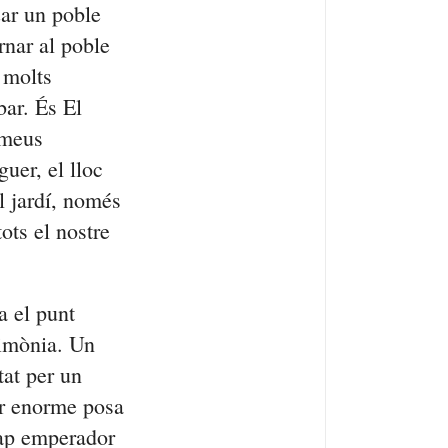
zar un poble
rnar al poble
 molts
bar. És El
 meus
guer, el lloc
l jardí, només
ots el nostre
 el punt
rimònia. Un
tat per un
or enorme posa
 cap emperador