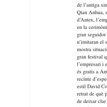
de l’antiga xi
Qian
Anhua
,
d’
Antex
, l’em
en la cerimòni
gran seguidor 
n’imitaran el
mostra situac
gran festival q
l’empresari i 
és gratis a
An
recinte d’esp
estil David
Co
retrat de què 
de deixar clar