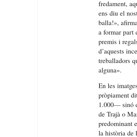
fredament, aqu
ens diu el nos
balla!», afirm
a formar part 
premis i regal
d’aquests inc
treballadors q
alguna».
En les imatges
pròpiament dit
1.000— sinó d
de Trajà o Ma
predominant en
la història de 