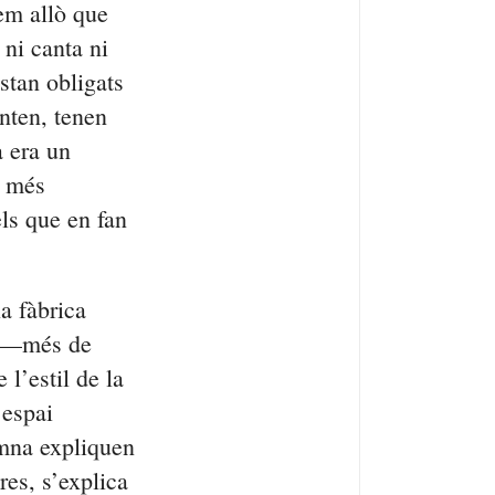
em allò que
 ni canta ni
stan obligats
unten, tenen
a era un
s més
els que en fan
la fàbrica
rs —més de
l’estil de la
 espai
umna expliquen
res, s’explica