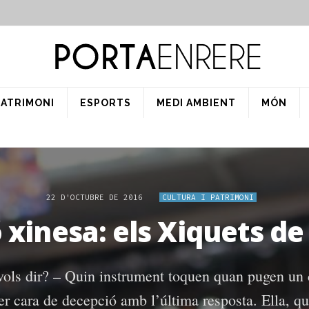
PATRIMONI
ESPORTS
MEDI AMBIENT
MÓN
22 D'OCTUBRE DE 2016
CULTURA I PATRIMONI
ó xinesa: els Xiquets d
ols dir? – Quin instrument toquen quan pugen un 
fer cara de decepció amb l’última resposta. Ella, q