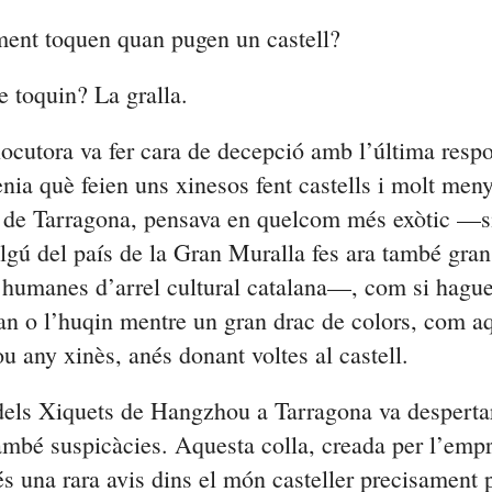
ment toquen quan pugen un castell?
 toquin? La gralla.
ocutora va fer cara de decepció amb l’última respo
nia què feien uns xinesos fent castells i molt meny
 de Tarragona, pensava en quelcom més exòtic —s
lgú del país de la Gran Muralla fes ara també gran
 humanes d’arrel cultural catalana—, com si hague
an
o l’
huqin
mentre un gran drac de colors, com aq
ou any xinès, anés donant voltes al castell.
dels Xiquets de Hangzhou a Tarragona va desperta
ambé suspicàcies. Aquesta colla, creada per l’empr
és una rara avis dins el món casteller precisament 