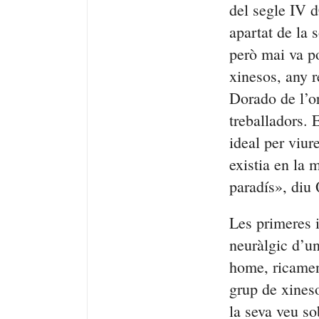
del segle IV 
apartat de la 
però mai va po
xinesos, any r
Dorado
de l’o
treballadors. E
ideal per viur
existia en la 
paradís», diu
Les primeres 
neuràlgic d’u
home, ricament
grup de xineso
la seva veu so