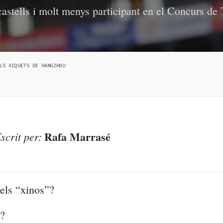
castells i molt menys participant en el Concurs d
LS XIQUETS DE HANGZHOU
Rafa Marrasé
scrit per:
els “
xinos”
?
r?