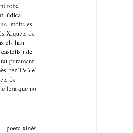
ent roba
t lúdica,
urs, molts es
els Xiquets de
ns els han
 castells i de
itat purament
ès per TV3 el
uets de
tellera que no
—poeta xinès