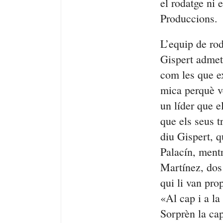
el rodatge ni 
Produccions.
L’equip de rod
Gispert admet 
com les que e
mica perquè ve
un líder que e
que els seus t
diu Gispert, 
Palacín
, mentr
Martínez, dos
qui li van pro
«Al cap i a la
Sorprèn la capa