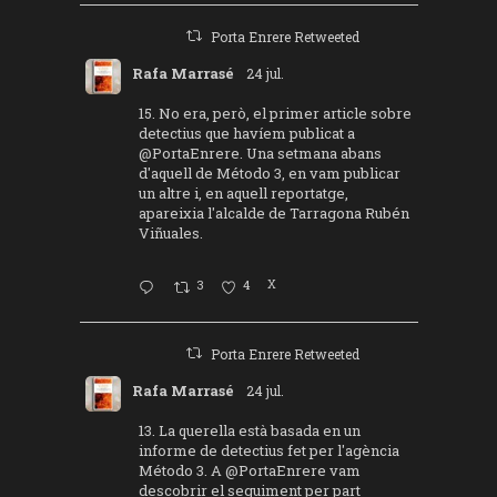
Porta Enrere Retweeted
Rafa Marrasé
24 jul.
15. No era, però, el primer article sobre
detectius que havíem publicat a
@PortaEnrere
. Una setmana abans
d'aquell de Método 3, en vam publicar
un altre i, en aquell reportatge,
apareixia l'alcalde de Tarragona Rubén
Viñuales.
3
4
X
Porta Enrere Retweeted
Rafa Marrasé
24 jul.
13. La querella està basada en un
informe de detectius fet per l'agència
Método 3. A
@PortaEnrere
vam
descobrir el seguiment per part