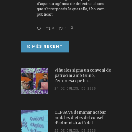
d'aquesta agència de detectius abans
que s'interposés la querella, i ho vam
publicar:
3
5
X
MÉS RECENT
Viñuales signa un conveni de
patrocini amb Griñó,
l’empresa que ha...
24 DE JULIOL DE 2026
CEPSA va demanar acabar
amb les dietes del consell
d’administració del...
22 DE JULIOL DE 2026