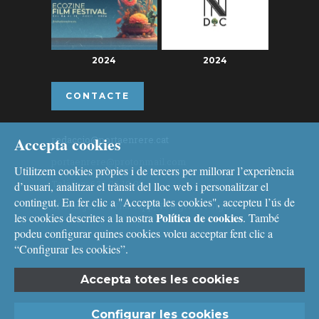
2024
2024
CONTACTE
Accepta cookies
redaccio@portaenrere.cat
portaenrere@protonmail.com
Utilitzem cookies pròpies i de tercers per millorar l’experiència
Telèfon: 626 26 19 93
d’usuari, analitzar el trànsit del lloc web i personalitzar el
contingut. En fer clic a "Accepta les cookies", accepteu l’ús de
Missatgeria: Whatsapp, Telegram i Signal
Política de cookies
les cookies descrites a la nostra
. També
podeu configurar quines cookies voleu acceptar fent clic a
“Configurar les cookies”.
Accepta totes les cookies
Avís legal
i
Política de cookies
Configurar les cookies