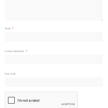
Nom
*
Correu electrònic
*
Lloc web