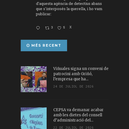
d'aquesta agència de detectius abans
que s'interposés la querella, i ho vam
publicar:
3
5
X
MÉS RECENT
Viñuales signa un conveni de
patrocini amb Griñó,
l’empresa que ha...
24 DE JULIOL DE 2026
CEPSA va demanar acabar
amb les dietes del consell
d’administració del...
22 DE JULIOL DE 2026