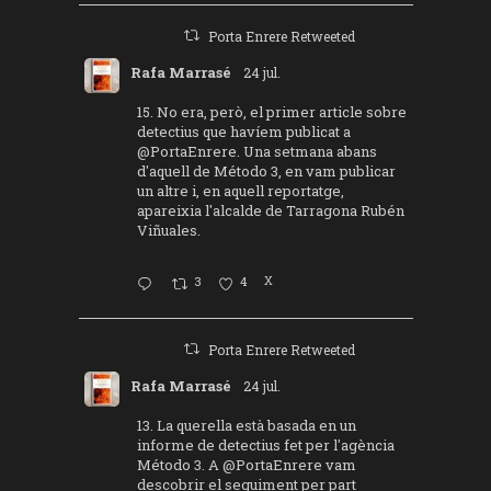
Porta Enrere Retweeted
Rafa Marrasé
24 jul.
15. No era, però, el primer article sobre
detectius que havíem publicat a
@PortaEnrere
. Una setmana abans
d'aquell de Método 3, en vam publicar
un altre i, en aquell reportatge,
apareixia l'alcalde de Tarragona Rubén
Viñuales.
3
4
X
Porta Enrere Retweeted
Rafa Marrasé
24 jul.
13. La querella està basada en un
informe de detectius fet per l'agència
Método 3. A
@PortaEnrere
vam
descobrir el seguiment per part