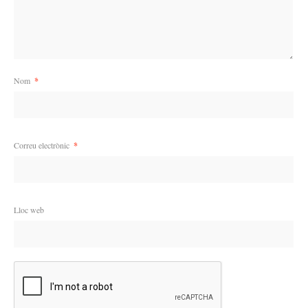
Nom
*
Correu electrònic
*
Lloc web