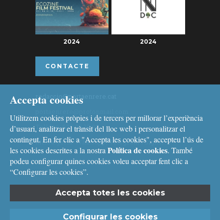
2024
2024
CONTACTE
Accepta cookies
redaccio@portaenrere.cat
portaenrere@protonmail.com
Utilitzem cookies pròpies i de tercers per millorar l’experiència
Telèfon: 626 26 19 93
d’usuari, analitzar el trànsit del lloc web i personalitzar el
contingut. En fer clic a "Accepta les cookies", accepteu l’ús de
Missatgeria: Whatsapp, Telegram i Signal
Política de cookies
les cookies descrites a la nostra
. També
podeu configurar quines cookies voleu acceptar fent clic a
“Configurar les cookies”.
Accepta totes les cookies
Avís legal
i
Política de cookies
Configurar les cookies