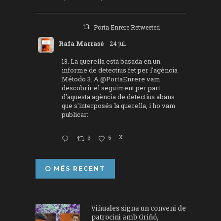
Porta Enrere Retweeted
Rafa Marrasé
24 jul.
13. La querella està basada en un
informe de detectius fet per l'agència
Método 3. A
@PortaEnrere
vam
descobrir el seguiment per part
d'aquesta agència de detectius abans
que s'interposés la querella, i ho vam
publicar:
3
5
X
MÉS RECENT
Viñuales signa un conveni de
patrocini amb Griñó,