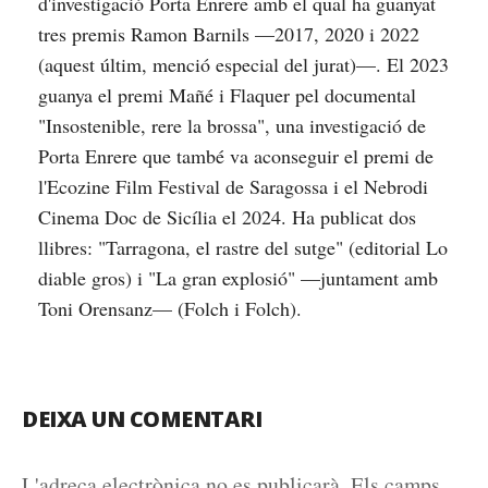
d'investigació Porta Enrere amb el qual ha guanyat
tres premis Ramon Barnils —2017, 2020 i 2022
(aquest últim, menció especial del jurat)—. El 2023
guanya el premi Mañé i Flaquer pel documental
"Insostenible, rere la brossa", una investigació de
Porta Enrere que també va aconseguir el premi de
l'Ecozine Film Festival de Saragossa i el Nebrodi
Cinema Doc de Sicília el 2024. Ha publicat dos
llibres: "Tarragona, el rastre del sutge" (editorial Lo
diable gros) i "La gran explosió" —juntament amb
Toni Orensanz— (Folch i Folch).
DEIXA UN COMENTARI
L'adreça electrònica no es publicarà.
Els camps