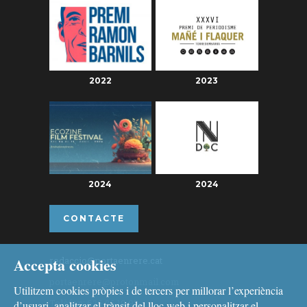
2022
2023
2024
2024
CONTACTE
Accepta cookies
redaccio@portaenrere.cat
portaenrere@protonmail.com
Utilitzem cookies pròpies i de tercers per millorar l’experiència
Telèfon: 626 26 19 93
d’usuari, analitzar el trànsit del lloc web i personalitzar el