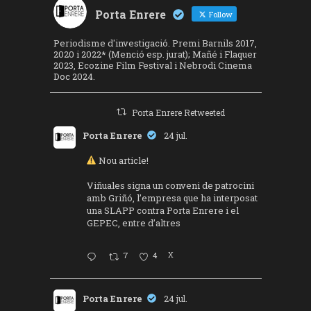
Porta Enrere
Follow
Periodisme d'investigació. Premi Barnils 2017,
2020 i 2022* (Menció esp. jurat); Mañé i Flaquer
2023, Ecozine Film Festival i Nebrodi Cinema
Doc 2024.
Porta Enrere Retweeted
Porta Enrere
24 jul.
Nou article!
Viñuales signa un conveni de patrocini
amb Griñó, l’empresa que ha interposat
una SLAPP contra Porta Enrere i el
GEPEC, entre d’altres
7
4
X
Porta Enrere
24 jul.