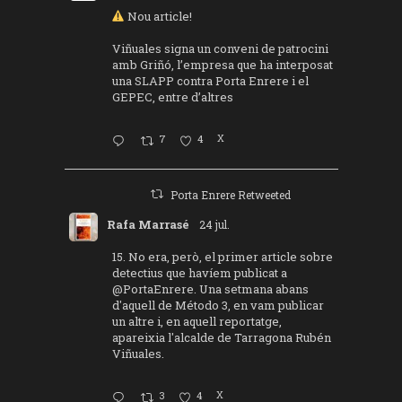
Nou article!
Viñuales signa un conveni de patrocini
amb Griñó, l’empresa que ha interposat
una SLAPP contra Porta Enrere i el
GEPEC, entre d’altres
7
4
X
Porta Enrere Retweeted
Rafa Marrasé
24 jul.
15. No era, però, el primer article sobre
detectius que havíem publicat a
@PortaEnrere
. Una setmana abans
d'aquell de Método 3, en vam publicar
un altre i, en aquell reportatge,
apareixia l'alcalde de Tarragona Rubén
Viñuales.
3
4
X