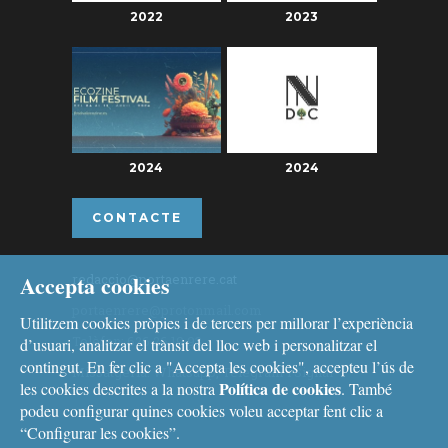
2022
2023
2024
2024
CONTACTE
Accepta cookies
redaccio@portaenrere.cat
portaenrere@protonmail.com
Utilitzem cookies pròpies i de tercers per millorar l’experiència
Telèfon: 626 26 19 93
d’usuari, analitzar el trànsit del lloc web i personalitzar el
contingut. En fer clic a "Accepta les cookies", accepteu l’ús de
Missatgeria: Whatsapp, Telegram i Signal
Política de cookies
les cookies descrites a la nostra
. També
podeu configurar quines cookies voleu acceptar fent clic a
“Configurar les cookies”.