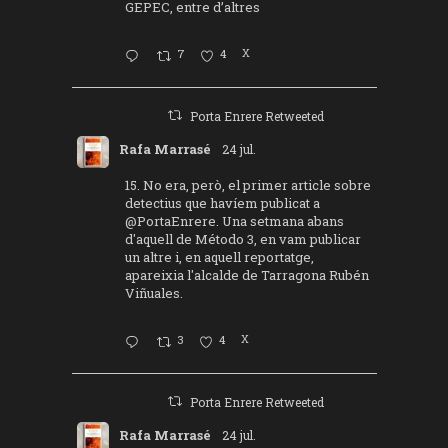
GEPEC, entre d’altres
7
4
X
Porta Enrere Retweeted
Rafa Marrasé
24 jul.
15. No era, però, el primer article sobre
detectius que havíem publicat a
@PortaEnrere
. Una setmana abans
d'aquell de Método 3, en vam publicar
un altre i, en aquell reportatge,
apareixia l'alcalde de Tarragona Rubén
Viñuales.
3
4
X
Porta Enrere Retweeted
Rafa Marrasé
24 jul.