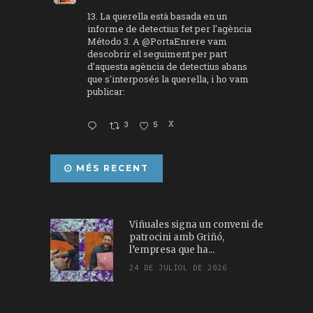
13. La querella està basada en un
informe de detectius fet per l'agència
Método 3. A
@PortaEnrere
vam
descobrir el seguiment per part
d'aquesta agència de detectius abans
que s'interposés la querella, i ho vam
publicar:
3
5
X
MÉS RECENT
Viñuales signa un conveni de
patrocini amb Griñó,
l’empresa que ha...
24 DE JULIOL DE 2026