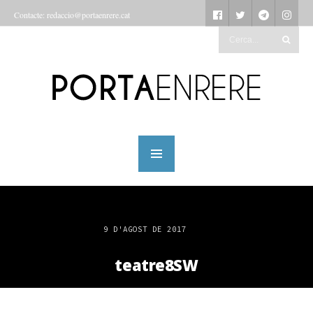
Contacte: redaccio@portaenrere.cat
9 D'AGOST DE 2017
teatre8SW