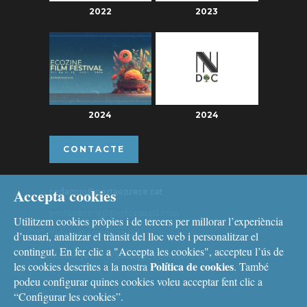
2022
2023
2024
2024
CONTACTE
Accepta cookies
redaccio@portaenrere.cat
portaenrere@protonmail.com
Utilitzem cookies pròpies i de tercers per millorar l’experiència
Telèfon: 626 26 19 93
d’usuari, analitzar el trànsit del lloc web i personalitzar el
contingut. En fer clic a "Accepta les cookies", accepteu l’ús de
Missatgeria: Whatsapp, Telegram i Signal
Política de cookies
les cookies descrites a la nostra
. També
podeu configurar quines cookies voleu acceptar fent clic a
“Configurar les cookies”.