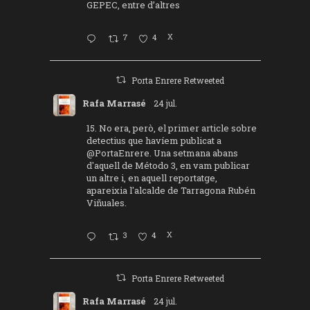
GEPEC, entre d’altres
7
4
X
Porta Enrere Retweeted
Rafa Marrasé
24 jul.
15. No era, però, el primer article sobre
detectius que havíem publicat a
@PortaEnrere
. Una setmana abans
d'aquell de Método 3, en vam publicar
un altre i, en aquell reportatge,
apareixia l'alcalde de Tarragona Rubén
Viñuales.
3
4
X
Porta Enrere Retweeted
Rafa Marrasé
24 jul.