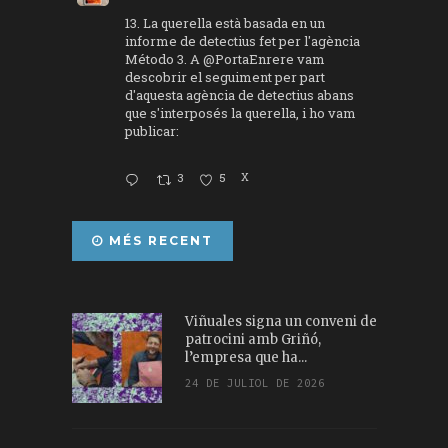
13. La querella està basada en un
informe de detectius fet per l'agència
Método 3. A
@PortaEnrere
vam
descobrir el seguiment per part
d'aquesta agència de detectius abans
que s'interposés la querella, i ho vam
publicar:
3
5
X
MÉS RECENT
Viñuales signa un conveni de
patrocini amb Griñó,
l’empresa que ha...
24 DE JULIOL DE 2026