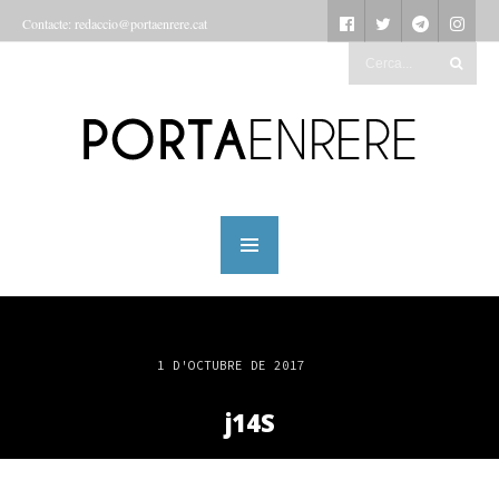
Contacte: redaccio@portaenrere.cat
1 D'OCTUBRE DE 2017
j14S