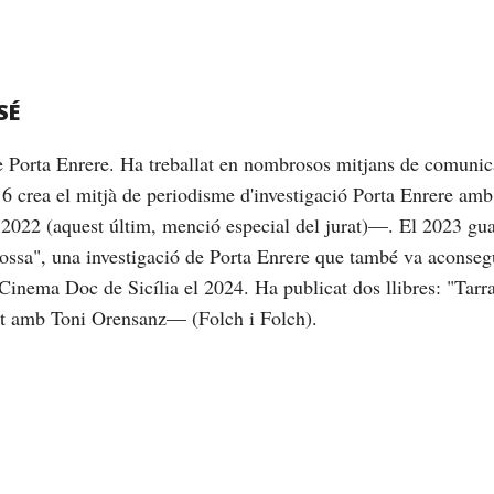
SÉ
de Porta Enrere. Ha treballat en nombrosos mitjans de comunic
16 crea el mitjà de periodisme d'investigació Porta Enrere am
2022 (aquest últim, menció especial del jurat)—. El 2023 gu
brossa", una investigació de Porta Enrere que també va aconseg
Cinema Doc de Sicília el 2024. Ha publicat dos llibres: "Tarrag
nt amb Toni Orensanz— (Folch i Folch).