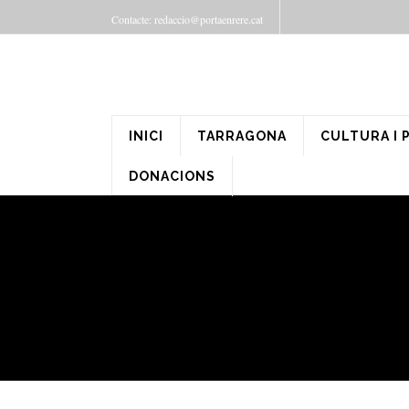
Contacte: redaccio@portaenrere.cat
INICI
TARRAGONA
CULTURA I 
DONACIONS