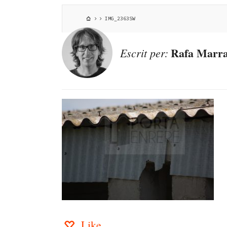
IMG_2363SW
Rafa Marra
Escrit per:
Like