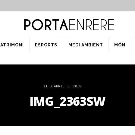
PATRIMONI
ESPORTS
MEDI AMBIENT
MÓN
21 D'ABRIL DE 2018
IMG_2363SW