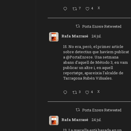
7
4
X
Porta Enrere Retweeted
Rafa Marrasé
24 jul.
15. No era, però, el primer article
sobre detectius que havíem publicat
a
@PortaEnrere
. Una setmana
abans d'aquell de Método 3, en vam
publicar un altre i, en aquell
reportatge, apareixia l'alcalde de
Tarragona Rubén Viñuales.
3
4
X
Porta Enrere Retweeted
Rafa Marrasé
24 jul.
13. La querella està basada en un