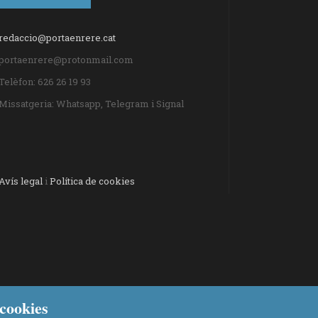
redaccio@portaenrere.cat
portaenrere@protonmail.com
Telèfon: 626 26 19 93
Missatgeria: Whatsapp, Telegram i Signal
Avís legal
i
Política de cookies
cookies