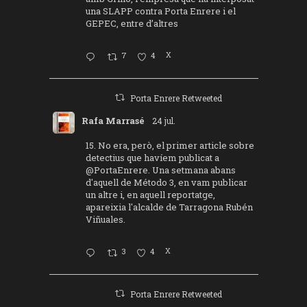
una SLAPP contra Porta Enrere i el
GEPEC, entre d’altres
7
4
X
Porta Enrere Retweeted
Rafa Marrasé
24 jul.
15. No era, però, el primer article sobre
detectius que havíem publicat a
@PortaEnrere
. Una setmana abans
d'aquell de Método 3, en vam publicar
un altre i, en aquell reportatge,
apareixia l'alcalde de Tarragona Rubén
Viñuales.
3
4
X
Porta Enrere Retweeted