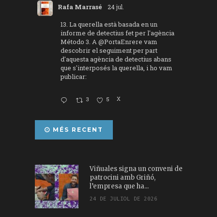
Rafa Marrasé
24 jul.
13. La querella està basada en un
informe de detectius fet per l'agència
Método 3. A
@PortaEnrere
vam
descobrir el seguiment per part
d'aquesta agència de detectius abans
que s'interposés la querella, i ho vam
publicar:
3
5
X
MÉS RECENT
Viñuales signa un conveni de
patrocini amb Griñó,
l’empresa que ha...
24 DE JULIOL DE 2026