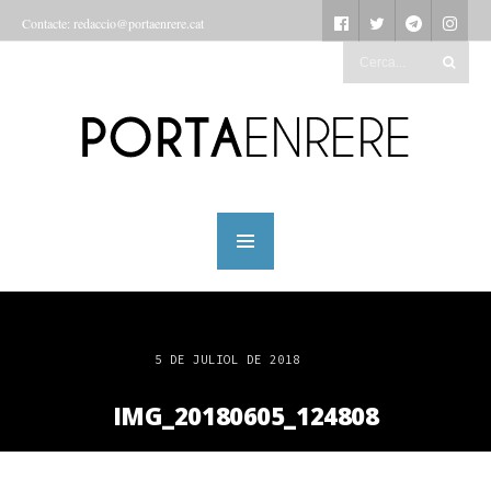
Contacte: redaccio@portaenrere.cat
5 DE JULIOL DE 2018
IMG_20180605_124808