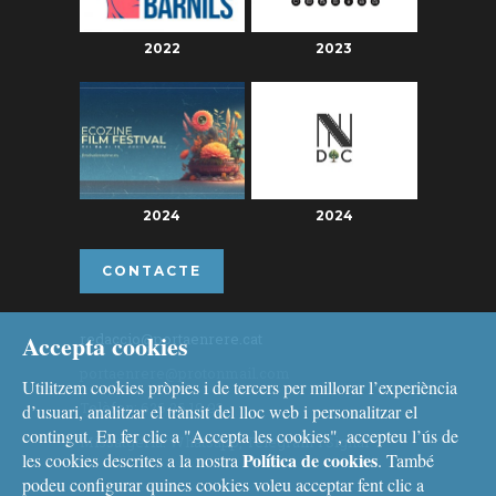
2022
2023
2024
2024
CONTACTE
Accepta cookies
redaccio@portaenrere.cat
portaenrere@protonmail.com
Utilitzem cookies pròpies i de tercers per millorar l’experiència
Telèfon: 626 26 19 93
d’usuari, analitzar el trànsit del lloc web i personalitzar el
contingut. En fer clic a "Accepta les cookies", accepteu l’ús de
Missatgeria: Whatsapp, Telegram i Signal
Política de cookies
les cookies descrites a la nostra
. També
podeu configurar quines cookies voleu acceptar fent clic a