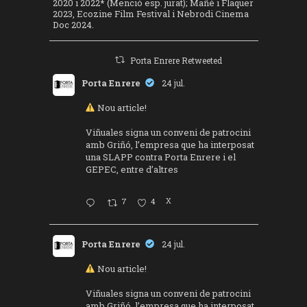
2020 i 2022* (Menció esp. jurat); Mañé i Flaquer
2023, Ecozine Film Festival i Nebrodi Cinema
Doc 2024.
Porta Enrere Retweeted
Porta Enrere
24 jul.
Nou article!
Viñuales signa un conveni de patrocini
amb Griñó, l’empresa que ha interposat
una SLAPP contra Porta Enrere i el
GEPEC, entre d’altres
7
4
X
Porta Enrere
24 jul.
Nou article!
Viñuales signa un conveni de patrocini
amb Griñó, l’empresa que ha interposat