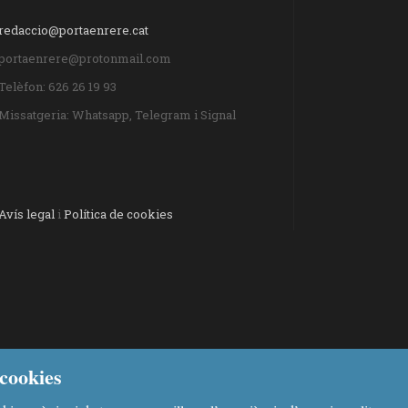
redaccio@portaenrere.cat
portaenrere@protonmail.com
Telèfon: 626 26 19 93
Missatgeria: Whatsapp, Telegram i Signal
Avís legal
i
Política de cookies
cookies