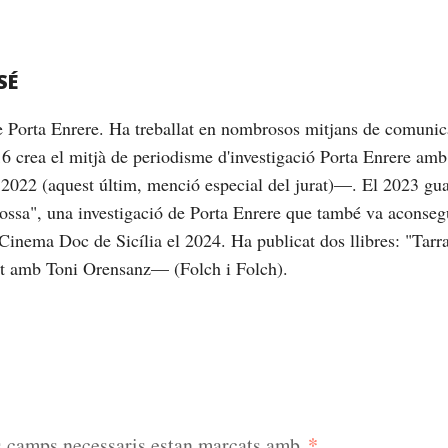
SÉ
de Porta Enrere. Ha treballat en nombrosos mitjans de comunic
16 crea el mitjà de periodisme d'investigació Porta Enrere am
2022 (aquest últim, menció especial del jurat)—. El 2023 gu
brossa", una investigació de Porta Enrere que també va aconseg
Cinema Doc de Sicília el 2024. Ha publicat dos llibres: "Tarrag
nt amb Toni Orensanz— (Folch i Folch).
*
s camps necessaris estan marcats amb