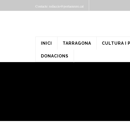
Contacte: redaccio@portaenrere.cat
INICI
TARRAGONA
CULTURA I 
DONACIONS