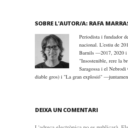
SOBRE L'AUTOR/A:
RAFA MARRA
Periodista i fundador 
nacional. L'estiu de 20
Barnils —2017, 2020 i 
"Insostenible, rere la 
Saragossa i el Nebrodi 
diable gros) i "La gran explosió" —juntame
DEIXA UN COMENTARI
L'adreça electrònica no es publicarà.
El