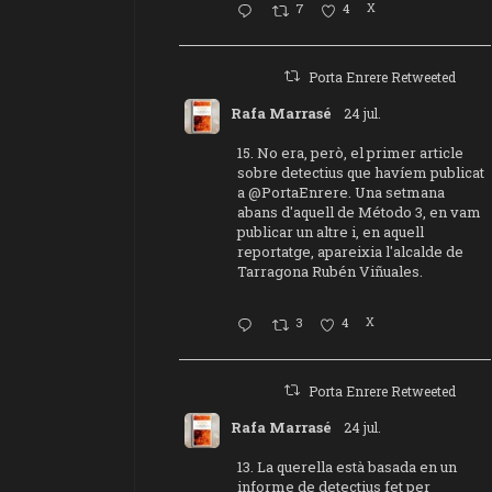
7
4
X
Porta Enrere Retweeted
Rafa Marrasé
24 jul.
15. No era, però, el primer article
sobre detectius que havíem publicat
a
@PortaEnrere
. Una setmana
abans d'aquell de Método 3, en vam
publicar un altre i, en aquell
reportatge, apareixia l'alcalde de
Tarragona Rubén Viñuales.
3
4
X
Porta Enrere Retweeted
Rafa Marrasé
24 jul.
13. La querella està basada en un
informe de detectius fet per