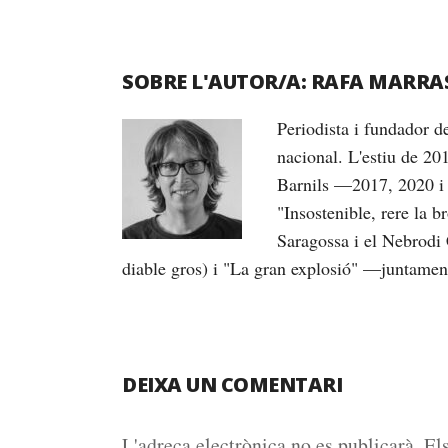
SOBRE L'AUTOR/A:
RAFA MARRA
Periodista i fundador 
nacional. L'estiu de 20
Barnils —2017, 2020 i 
"Insostenible, rere la 
Saragossa i el Nebrodi 
diable gros) i "La gran explosió" —juntame
DEIXA UN COMENTARI
L'adreça electrònica no es publicarà.
El