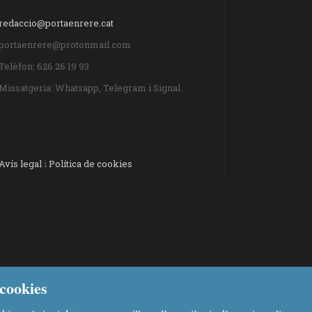
redaccio@portaenrere.cat
portaenrere@protonmail.com
Telèfon: 626 26 19 93
Missatgeria: Whatsapp, Telegram i Signal
Avís legal
i
Política de cookies
cookies