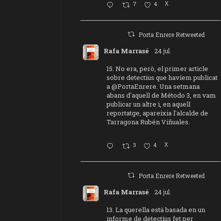
7
4
X
Porta Enrere Retweeted
Rafa Marrasé
24 jul.
15. No era, però, el primer article
sobre detectius que havíem publicat
a
@PortaEnrere
. Una setmana
abans d'aquell de Método 3, en vam
publicar un altre i, en aquell
reportatge, apareixia l'alcalde de
Tarragona Rubén Viñuales.
3
4
X
Porta Enrere Retweeted
Rafa Marrasé
24 jul.
13. La querella està basada en un
informe de detectius fet per