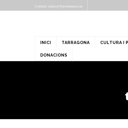
Contacte: redaccio@portaenrere.cat
INICI
TARRAGONA
CULTURA I 
DONACIONS