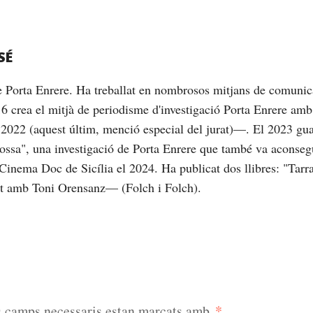
SÉ
de Porta Enrere. Ha treballat en nombrosos mitjans de comunic
16 crea el mitjà de periodisme d'investigació Porta Enrere am
2022 (aquest últim, menció especial del jurat)—. El 2023 gu
brossa", una investigació de Porta Enrere que també va aconseg
Cinema Doc de Sicília el 2024. Ha publicat dos llibres: "Tarrag
nt amb Toni Orensanz— (Folch i Folch).
*
s camps necessaris estan marcats amb