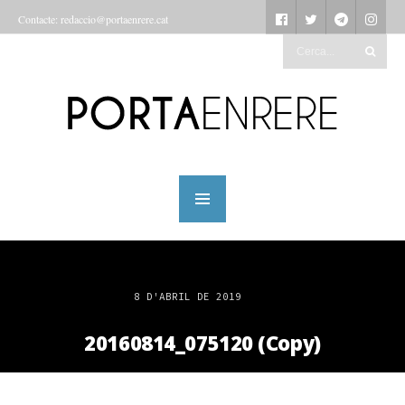
Contacte: redaccio@portaenrere.cat
8 D'ABRIL DE 2019
20160814_075120 (Copy)