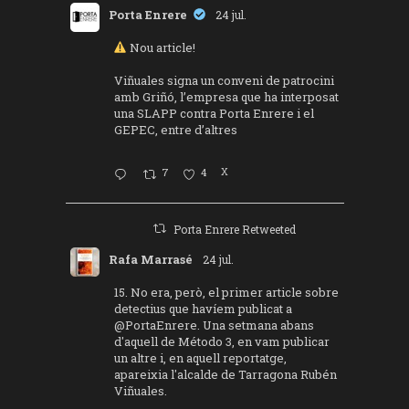
Porta Enrere
24 jul.
Nou article!
Viñuales signa un conveni de patrocini
amb Griñó, l’empresa que ha interposat
una SLAPP contra Porta Enrere i el
GEPEC, entre d’altres
7
4
X
Porta Enrere Retweeted
Rafa Marrasé
24 jul.
15. No era, però, el primer article sobre
detectius que havíem publicat a
@PortaEnrere
. Una setmana abans
d'aquell de Método 3, en vam publicar
un altre i, en aquell reportatge,
apareixia l'alcalde de Tarragona Rubén
Viñuales.