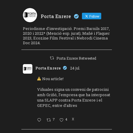
Porta Enrere
Follow
Periodisme d'investigació. Premi Barnils 2017,
2020 i 2022* (Menció esp. jurat); Mañé i Flaquer
2023, Ecozine Film Festival i Nebrodi Cinema
Doc 2024.
Porta Enrere Retweeted
Porta Enrere
24 jul.
Nou article!
Viñuales signa un conveni de patrocini
amb Griñó, l’empresa que ha interposat
una SLAPP contra Porta Enrere i el
GEPEC, entre d’altres
7
4
X