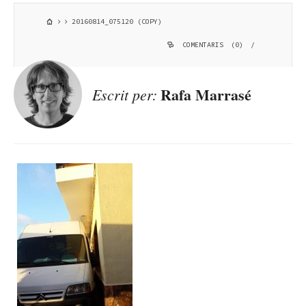
20160814_075120 (COPY)
COMENTARIS (0)
/
Rafa Marrasé
Escrit per: