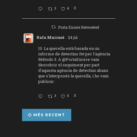
3
4
X
Porta Enrere Retweeted
Rafa Marrasé
24 jul.
13. La querella està basada en un
informe de detectius fet per l'agència
Método 3. A
@PortaEnrere
vam
descobrir el seguiment per part
d'aquesta agència de detectius abans
que s'interposés la querella, i ho vam
publicar:
3
5
X
MÉS RECENT