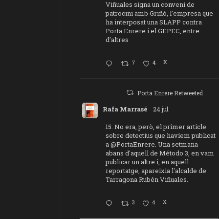
Viñuales signa un conveni de
patrocini amb Griñó, l’empresa que
ha interposat una SLAPP contra
Porta Enrere i el GEPEC, entre
d’altres
7
4
X
Porta Enrere Retweeted
Rafa Marrasé
24 jul.
15. No era, però, el primer article
sobre detectius que havíem publicat
a
@PortaEnrere
. Una setmana
abans d'aquell de Método 3, en vam
publicar un altre i, en aquell
reportatge, apareixia l'alcalde de
Tarragona Rubén Viñuales.
3
4
X