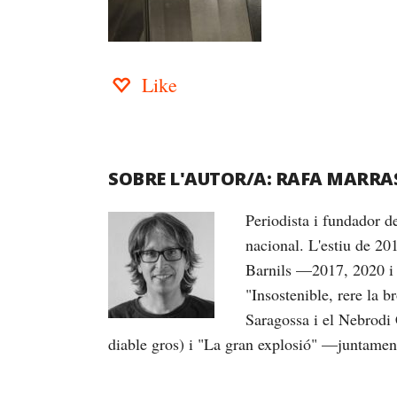
Like
SOBRE L'AUTOR/A:
RAFA MARRA
Periodista i fundador 
nacional. L'estiu de 20
Barnils —2017, 2020 i 
"Insostenible, rere la 
Saragossa i el Nebrodi 
diable gros) i "La gran explosió" —juntame