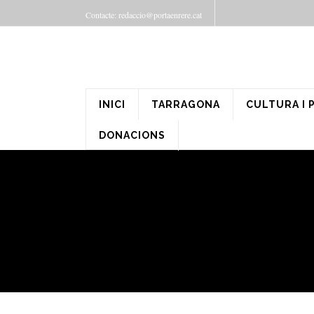
Contacte: redaccio@portaenrere.cat
INICI
TARRAGONA
CULTURA I 
DONACIONS