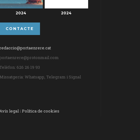
2024
2024
CONTACTE
redaccio@portaenrere.cat
portaenrere@protonmail.com
Telèfon: 626 26 19 93
Missatgeria: Whatsapp, Telegram i Signal
Avís legal
i
Política de cookies