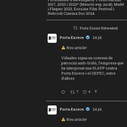
2017, 2020 i 2022* (Menció esp. jurat); Mañé
i Flaquer 2023, Ecozine Film Festival i
Nebrodi Cinema Doc 2024.
Porta Enrere Retweeted
Porta Enrere
24 jul.
Nou article!
Viñuales signa un conveni de
patrocini amb Griñó, l’empresa que
ha interposat una SLAPP contra
Porta Enrere i el GEPEC, entre
d’altres
7
4
X
Porta Enrere
24 jul.
Nou article!