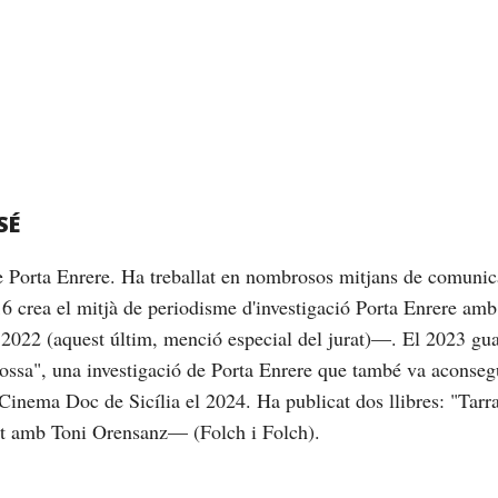
SÉ
de Porta Enrere. Ha treballat en nombrosos mitjans de comunic
16 crea el mitjà de periodisme d'investigació Porta Enrere am
2022 (aquest últim, menció especial del jurat)—. El 2023 gu
brossa", una investigació de Porta Enrere que també va aconseg
Cinema Doc de Sicília el 2024. Ha publicat dos llibres: "Tarrag
nt amb Toni Orensanz— (Folch i Folch).