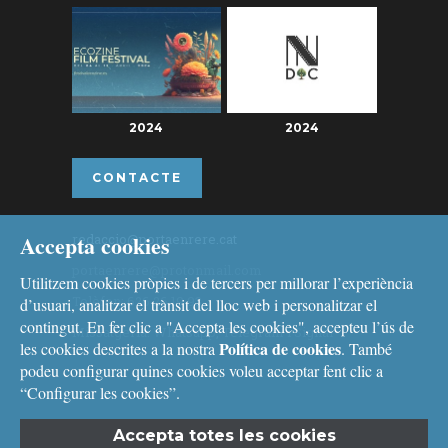
2024
2024
CONTACTE
Accepta cookies
redaccio@portaenrere.cat
portaenrere@protonmail.com
Utilitzem cookies pròpies i de tercers per millorar l’experiència
Telèfon: 626 26 19 93
d’usuari, analitzar el trànsit del lloc web i personalitzar el
contingut. En fer clic a "Accepta les cookies", accepteu l’ús de
Missatgeria: Whatsapp, Telegram i Signal
Política de cookies
les cookies descrites a la nostra
. També
podeu configurar quines cookies voleu acceptar fent clic a
“Configurar les cookies”.
Accepta totes les cookies
Avís legal
i
Política de cookies