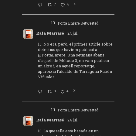
7
4
X
Porta Enrere Retweeted
Rafa Marrasé
24 jul.
15. No era, però, el primer article sobre
detectius que havíem publicat a
@PortaEnrere
. Una setmana abans
d'aquell de Método 3, en vam publicar
un altre i, en aquell reportatge,
apareixia l'alcalde de Tarragona Rubén
Viñuales.
3
4
X
Porta Enrere Retweeted
Rafa Marrasé
24 jul.
13. La querella està basada en un