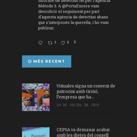
informe de detectius fet per l'agència
Método 3. A
@PortaEnrere
vam
descobrir el seguiment per part
d'aquesta agència de detectius abans
que s'interposés la querella, i ho vam
publicar:
3
5
X
MÉS RECENT
Viñuales signa un conveni de
patrocini amb Griñó,
l’empresa que ha...
24 DE JULIOL DE 2026
CEPSA va demanar acabar
amb les dietes del consell