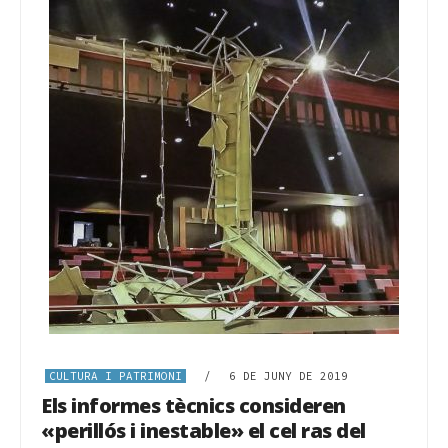
CULTURA I PATRIMONI
/
6 DE JUNY DE 2019
Els informes tècnics consideren
«perillós i inestable» el cel ras del