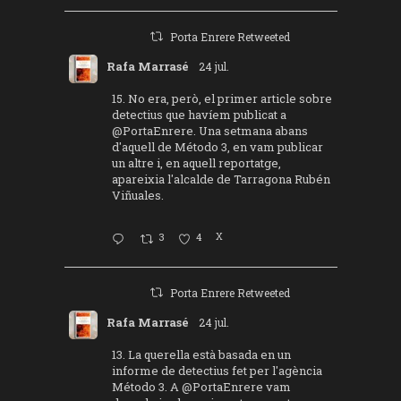
Porta Enrere Retweeted
Rafa Marrasé
24 jul.
15. No era, però, el primer article sobre
detectius que havíem publicat a
@PortaEnrere
. Una setmana abans
d'aquell de Método 3, en vam publicar
un altre i, en aquell reportatge,
apareixia l'alcalde de Tarragona Rubén
Viñuales.
3
4
X
Porta Enrere Retweeted
Rafa Marrasé
24 jul.
13. La querella està basada en un
informe de detectius fet per l'agència
Método 3. A
@PortaEnrere
vam