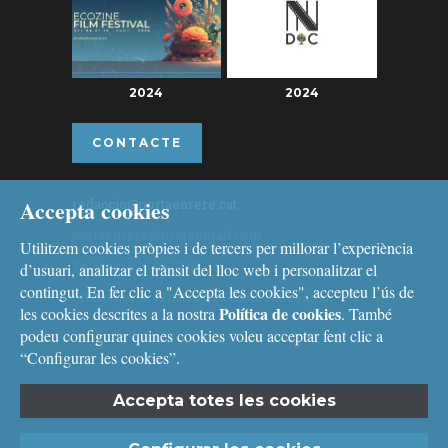
2024
2024
CONTACTE
Accepta cookies
redaccio@portaenrere.cat
portaenrere@protonmail.com
Utilitzem cookies pròpies i de tercers per millorar l’experiència
Telèfon: 626 26 19 93
d’usuari, analitzar el trànsit del lloc web i personalitzar el
contingut. En fer clic a "Accepta les cookies", accepteu l’ús de
Missatgeria: Whatsapp, Telegram i Signal
Política de cookies
les cookies descrites a la nostra
. També
podeu configurar quines cookies voleu acceptar fent clic a
“Configurar les cookies”.
Accepta totes les cookies
Avís legal
i
Política de cookies