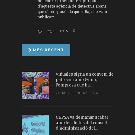
descobrir el seguiment per part
d'aquesta agència de detectius abans
que s'interposés la querella, i ho vam
publicar:
3
5
X
MÉS RECENT
Viñuales signa un conveni de
patrocini amb Griñó,
l’empresa que ha...
24 DE JULIOL DE 2026
CEPSA va demanar acabar
amb les dietes del consell
d’administració del...