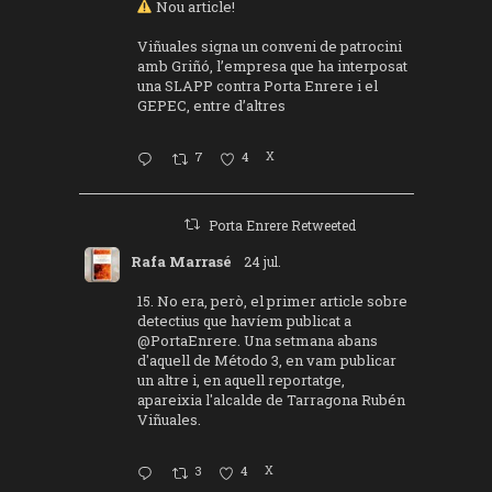
Nou article!
Viñuales signa un conveni de patrocini
amb Griñó, l’empresa que ha interposat
una SLAPP contra Porta Enrere i el
GEPEC, entre d’altres
7
4
X
Porta Enrere Retweeted
Rafa Marrasé
24 jul.
15. No era, però, el primer article sobre
detectius que havíem publicat a
@PortaEnrere
. Una setmana abans
d'aquell de Método 3, en vam publicar
un altre i, en aquell reportatge,
apareixia l'alcalde de Tarragona Rubén
Viñuales.
3
4
X