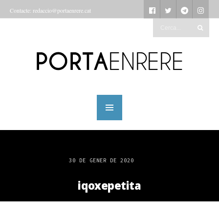
Contacte: redaccio@portaenrere.cat
30 DE GENER DE 2020
iqoxepetita