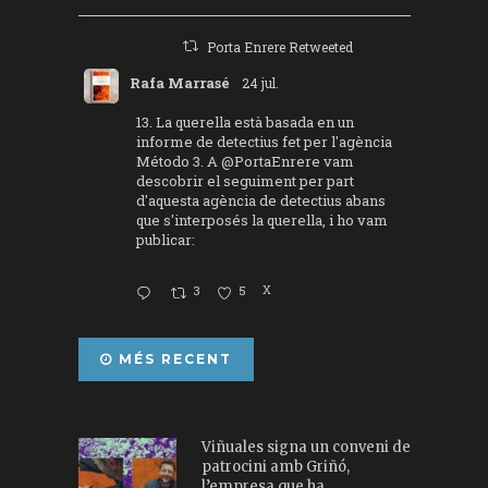
Porta Enrere Retweeted
Rafa Marrasé
24 jul.
13. La querella està basada en un
informe de detectius fet per l'agència
Método 3. A
@PortaEnrere
vam
descobrir el seguiment per part
d'aquesta agència de detectius abans
que s'interposés la querella, i ho vam
publicar:
3
5
X
MÉS RECENT
Viñuales signa un conveni de
patrocini amb Griñó,
l’empresa que ha...