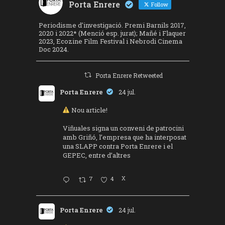
Porta Enrere
Follow
Periodisme d'investigació. Premi Barnils 2017,
2020 i 2022* (Menció esp. jurat); Mañé i Flaquer
2023, Ecozine Film Festival i Nebrodi Cinema
Doc 2024.
Porta Enrere Retweeted
Porta Enrere
24 jul.
Nou article!
Viñuales signa un conveni de patrocini
amb Griñó, l’empresa que ha interposat
una SLAPP contra Porta Enrere i el
GEPEC, entre d’altres
7
4
X
Porta Enrere
24 jul.