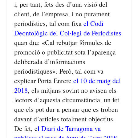
i, per tant, fets des d’una visió del
client, de l’empresa, i no purament
periodístics, tal com fixa
el Codi
Deontològic del Col·legi de Periodistes
quan diu: «Cal rebutjar fórmules de
promoció o publicitat sota l’aparença
deliberada d’informacions
periodístiques». Però, tal com va
explicar Porta Enrere
e
l 10 de maig del
2018
, els mitjans sovint no avisen els
lectors d’aquesta circumstància, un fet
que els pot dur a pensar que es troben
davant d’articles totalment objectius.
De fet, e
l Diari de Tarragona va
publicar el mes de juny de l’any 2018