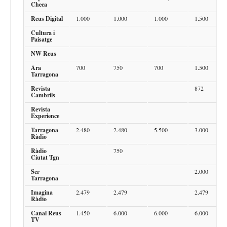
Checa
Reus Digital
1.000
1.000
1.000
1.500
Cultura i
Paisatge
NW Reus
Ara
700
750
700
1.500
Tarragona
Revista
872
Cambrils
Revista
Experience
Tarragona
2.480
2.480
5.500
3.000
Ràdio
Ràdio
750
Ciutat Tgn
Ser
2.000
Tarragona
Imagina
2.479
2.479
2.479
Ràdio
Canal Reus
1.450
6.000
6.000
6.000
TV