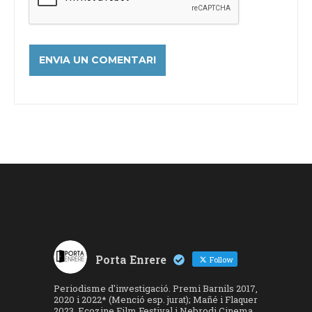
Porta Enrere
Follow
Periodisme d'investigació. Premi Barnils 2017,
2020 i 2022* (Menció esp. jurat); Mañé i Flaquer
2023, Ecozine Film Festival i Nebrodi Cinema