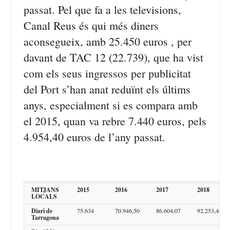
passat. Pel que fa a les televisions,
Canal Reus és qui més diners
aconsegueix, amb 25.450 euros , per
davant de TAC 12 (22.739), que ha vist
com els seus ingressos per publicitat
del Port s’han anat reduïnt els últims
anys, especialment si es compara amb
el 2015, quan va rebre 7.440 euros, pels
4.954,40 euros de l’any passat.
MITJANS
2015
2016
2017
2018
LOCALS
Diari de
75.634
70.946,50
86.604,07
92.253,46
Tarragona