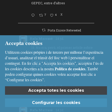
GEPEC, entre d’altres
7
4
X
Porta Enrere Retweeted
Rafa Marrasé
24 jul.
Accepta cookies
15. No era, però, el primer article sobre
Utilitzem cookies pròpies i de tercers per millorar l’experiència
detectius que havíem publicat a
@PortaEnrere
. Una setmana abans
d’usuari, analitzar el trànsit del lloc web i personalitzar el
d'aquell de Método 3, en vam publicar
contingut. En fer clic a "Accepta les cookies", accepteu l’ús de
un altre i, en aquell reportatge,
Política de cookies
les cookies descrites a la nostra
. També
apareixia l'alcalde de Tarragona Rubén
podeu configurar quines cookies voleu acceptar fent clic a
Viñuales.
“Configurar les cookies”.
3
4
X
Accepta totes les cookies
Porta Enrere Retweeted
Configurar les cookies
Rafa Marrasé
24 jul.