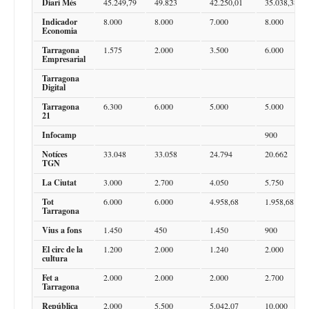
Diari Més
45.249,79
49.823
42.250,01
35.038,38
Indicador
8.000
8.000
7.000
8.000
Economia
Tarragona
1.575
2.000
3.500
6.000
Empresarial
Tarragona
Digital
Tarragona
6.300
6.000
5.000
5.000
21
Infocamp
900
Notíces
33.048
33.058
24.794
20.662
TGN
La Ciutat
3.000
2.700
4.050
5.750
Tot
6.000
6.000
4.958,68
1.958,68
Tarragona
Vius a fons
1.450
450
1.450
900
El circ de la
1.200
2.000
1.240
2.000
cultura
Fet a
2.000
2.000
2.000
2.700
Tarragona
República
2.000
5.500
5.042,07
10.000