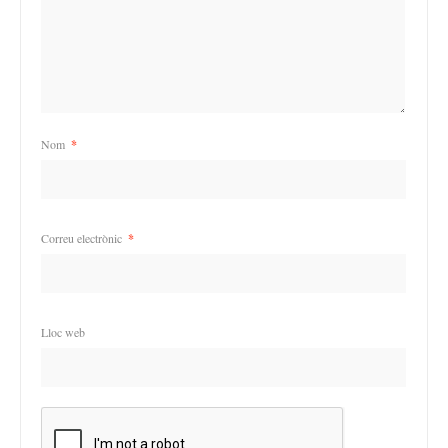
Nom
*
Correu electrònic
*
Lloc web