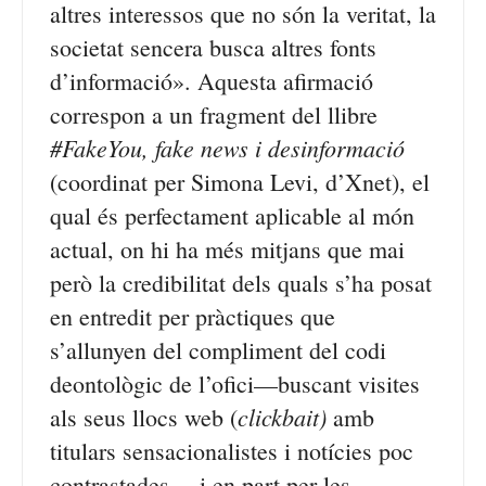
altres interessos que no són la veritat, la
societat sencera busca altres fonts
d’informació». Aquesta afirmació
correspon a un fragment del llibre
#FakeYou, fake news i desinformació
(coordinat per Simona Levi, d’Xnet), el
qual és perfectament aplicable al món
actual, on hi ha més mitjans que mai
però la credibilitat dels quals s’ha posat
en entredit per pràctiques que
s’allunyen del compliment del codi
deontològic de l’ofici—buscant visites
clickbait)
als seus llocs web (
amb
titulars sensacionalistes i notícies poc
contrastades— i en part per les