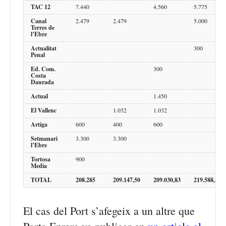
TAC 12
7.440
4.560
5.775
Canal
2.479
2.479
5.000
Terres de
l’Ebre
Actualitat
300
Penal
Ed. Com.
300
Costa
Daurada
Actual
1.450
El Vallenc
1.032
1.032
Artiga
600
400
600
Setmanari
3.300
3.300
l’Ebre
Tortosa
900
Media
TOTAL
208.285
209.147,50
209.030,83
219.588,52
El cas del Port s’afegeix a un altre que