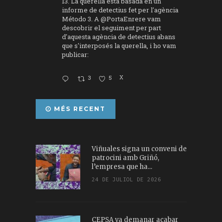
13. La querella està basada en un
informe de detectius fet per l'agència
Método 3. A
@PortaEnrere
vam
descobrir el seguiment per part
d'aquesta agència de detectius abans
que s'interposés la querella, i ho vam
publicar:
3
5
X
MÉS RECENT
Viñuales signa un conveni de
patrocini amb Griñó,
l’empresa que ha...
24 DE JULIOL DE 2026
CEPSA va demanar acabar