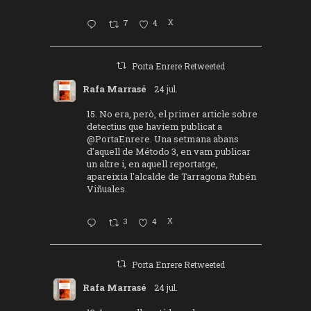
7
4
X
Porta Enrere Retweeted
Rafa Marrasé
24 jul.
15. No era, però, el primer article sobre
detectius que havíem publicat a
@PortaEnrere
. Una setmana abans
d'aquell de Método 3, en vam publicar
un altre i, en aquell reportatge,
apareixia l'alcalde de Tarragona Rubén
Viñuales.
3
4
X
Porta Enrere Retweeted
Rafa Marrasé
24 jul.