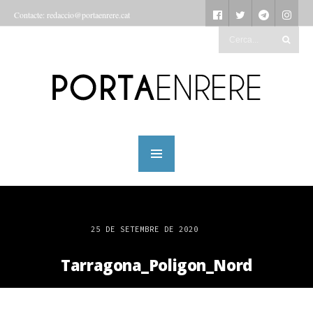
Contacte: redaccio@portaenrere.cat
25 DE SETEMBRE DE 2020
Tarragona_Poligon_Nord