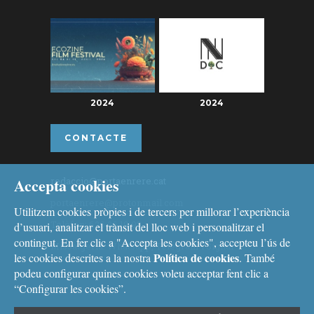
2024
2024
CONTACTE
Accepta cookies
redaccio@portaenrere.cat
portaenrere@protonmail.com
Utilitzem cookies pròpies i de tercers per millorar l’experiència
Telèfon: 626 26 19 93
d’usuari, analitzar el trànsit del lloc web i personalitzar el
contingut. En fer clic a "Accepta les cookies", accepteu l’ús de
Missatgeria: Whatsapp, Telegram i Signal
Política de cookies
les cookies descrites a la nostra
. També
podeu configurar quines cookies voleu acceptar fent clic a
“Configurar les cookies”.