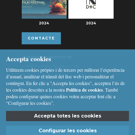
2024
2024
CONTACTE
Accepta cookies
redaccio@portaenrere.cat
portaenrere@protonmail.com
Utilitzem cookies pròpies i de tercers per millorar l’experiència
Telèfon: 626 26 19 93
d’usuari, analitzar el trànsit del lloc web i personalitzar el
contingut. En fer clic a "Accepta les cookies", accepteu l’ús de
Missatgeria: Whatsapp, Telegram i Signal
Política de cookies
les cookies descrites a la nostra
. També
podeu configurar quines cookies voleu acceptar fent clic a
“Configurar les cookies”.
Accepta totes les cookies
Avís legal
i
Política de cookies
Configurar les cookies