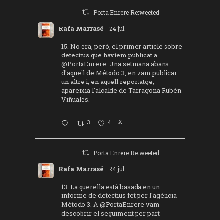
Porta Enrere Retweeted
Rafa Marrasé
24 jul.
15. No era, però, el primer article sobre
detectius que havíem publicat a
@PortaEnrere
. Una setmana abans
d'aquell de Método 3, en vam publicar
un altre i, en aquell reportatge,
apareixia l'alcalde de Tarragona Rubén
Viñuales.
3
4
X
Porta Enrere Retweeted
Rafa Marrasé
24 jul.
13. La querella està basada en un
informe de detectius fet per l'agència
Método 3. A
@PortaEnrere
vam
descobrir el seguiment per part