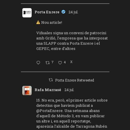
Porta Enrere
24 jul.
Nou article!
Viñuales signa un conveni de patrocini
amb Griñó, l’empresa que ha interposat
una SLAPP contra Porta Enrere i el
GEPEC, entre d’altres
7
4
X
Porta Enrere Retweeted
Rafa Marrasé
24 jul.
15. No era, però, el primer article sobre
detectius que havíem publicat a
@PortaEnrere
. Una setmana abans
d'aquell de Método 3, en vam publicar
un altre i, en aquell reportatge,
apareixia l'alcalde de Tarragona Rubén