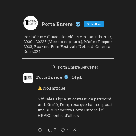
Porta Enrere
Follow
Periodisme d'investigació. Premi Barnils 2017,
2020 i 2022* (Menció esp. jurat); Mañé i Flaquer
2023, Ecozine Film Festival i Nebrodi Cinema
Doc 2024.
Porta Enrere Retweeted
Porta Enrere
24 jul.
Nou article!
Viñuales signa un conveni de patrocini
amb Griñó, l’empresa que ha interposat
una SLAPP contra Porta Enrere i el
GEPEC, entre d’altres
7
4
X