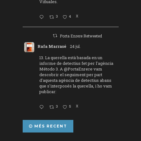
Viñuales.
3
4
X
Porta Enrere Retweeted
Rafa Marrasé
24 jul.
13. La querella està basada en un
informe de detectius fet per l'agència
Método 3. A
@PortaEnrere
vam
descobrir el seguiment per part
d'aquesta agència de detectius abans
que s'interposés la querella, i ho vam
publicar:
3
5
X
MÉS RECENT