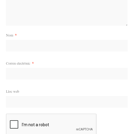
Nom
*
Correu electrònic
*
Lloc web