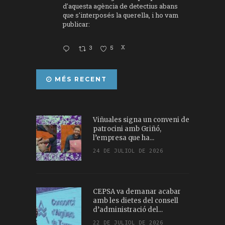
d'aquesta agència de detectius abans
que s'interposés la querella, i ho vam
publicar:
3
5
X
MÉS RECENT
Viñuales signa un conveni de
patrocini amb Griñó,
l’empresa que ha...
24 DE JULIOL DE 2026
CEPSA va demanar acabar
amb les dietes del consell
d’administració del...
22 DE JULIOL DE 2026