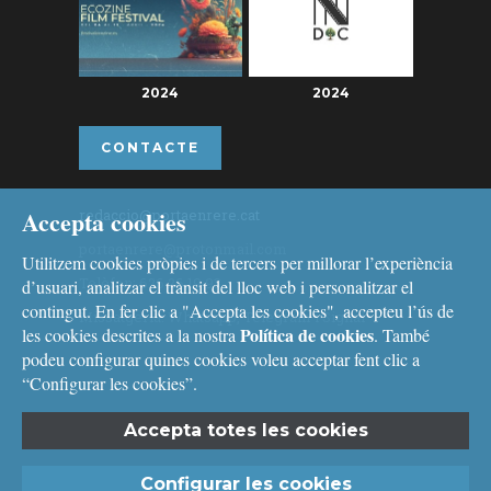
2024
2024
CONTACTE
Accepta cookies
redaccio@portaenrere.cat
portaenrere@protonmail.com
Utilitzem cookies pròpies i de tercers per millorar l’experiència
Telèfon: 626 26 19 93
d’usuari, analitzar el trànsit del lloc web i personalitzar el
contingut. En fer clic a "Accepta les cookies", accepteu l’ús de
Missatgeria: Whatsapp, Telegram i Signal
Política de cookies
les cookies descrites a la nostra
. També
podeu configurar quines cookies voleu acceptar fent clic a
“Configurar les cookies”.
Accepta totes les cookies
Avís legal
i
Política de cookies
Configurar les cookies