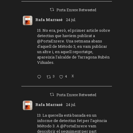
Porta Enrere Retweeted
Rafa Marrasé
24 jul.
15. No era, però, el primer article sobre
detectius que havíem publicat a
@PortaEnrere
. Una setmana abans
d'aquell de Método 3, en vam publicar
un altre i, en aquell reportatge,
apareixia l'alcalde de Tarragona Rubén
Viñuales.
3
4
X
Porta Enrere Retweeted
Rafa Marrasé
24 jul.
13. La querella està basada en un
informe de detectius fet per l'agència
Método 3. A
@PortaEnrere
vam
descobrir el seguiment per part