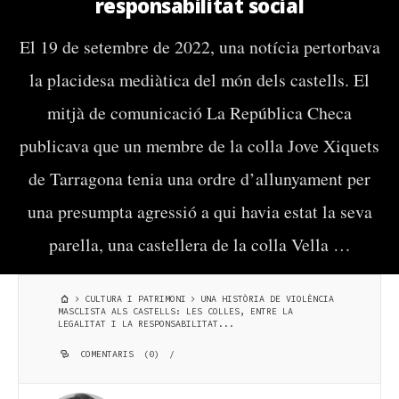
responsabilitat social
El 19 de setembre de 2022, una notícia pertorbava
la placidesa mediàtica del món dels castells. El
mitjà de comunicació La República Checa
publicava que un membre de la colla Jove Xiquets
de Tarragona tenia una ordre d’allunyament per
una presumpta agressió a qui havia estat la seva
parella, una castellera de la colla Vella …
CULTURA I PATRIMONI
UNA HISTÒRIA DE VIOLÈNCIA
MASCLISTA ALS CASTELLS: LES COLLES, ENTRE LA
LEGALITAT I LA RESPONSABILITAT...
COMENTARIS (0)
/