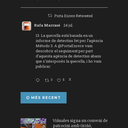
Porta Enrere Retweeted
Rafa Marrasé
24 jul.
13. La querella està basada en un
informe de detectius fet per l'agència
Método 3. A
@PortaEnrere
vam
descobrir el seguiment per part
d'aquesta agència de detectius abans
que s'interposés la querella, i ho vam
publicar:
3
5
X
MÉS RECENT
Viñuales signa un conveni de
patrocini amb Griñó,