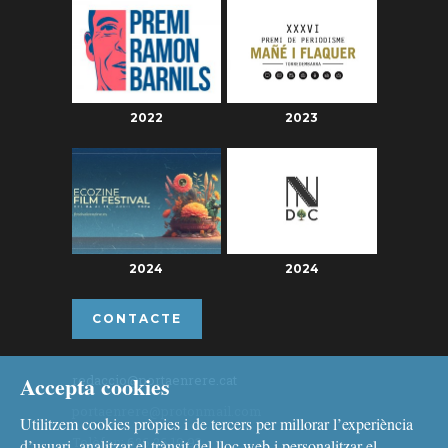
2022
2023
2024
2024
CONTACTE
Accepta cookies
redaccio@portaenrere.cat
portaenrere@protonmail.com
Utilitzem cookies pròpies i de tercers per millorar l’experiència
Telèfon: 626 26 19 93
d’usuari, analitzar el trànsit del lloc web i personalitzar el