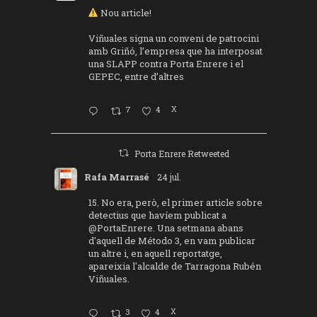
Nou article!
Viñuales signa un conveni de patrocini
amb Griñó, l’empresa que ha interposat
una SLAPP contra Porta Enrere i el
GEPEC, entre d’altres
7
4
X
Porta Enrere Retweeted
Rafa Marrasé
24 jul.
15. No era, però, el primer article sobre
detectius que havíem publicat a
@PortaEnrere
. Una setmana abans
d'aquell de Método 3, en vam publicar
un altre i, en aquell reportatge,
apareixia l'alcalde de Tarragona Rubén
Viñuales.
3
4
X