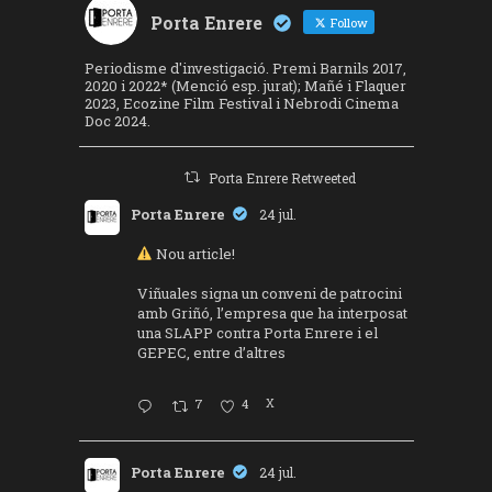
Porta Enrere
Follow
Periodisme d'investigació. Premi Barnils 2017,
2020 i 2022* (Menció esp. jurat); Mañé i Flaquer
2023, Ecozine Film Festival i Nebrodi Cinema
Doc 2024.
Porta Enrere Retweeted
Porta Enrere
24 jul.
Nou article!
Viñuales signa un conveni de patrocini
amb Griñó, l’empresa que ha interposat
una SLAPP contra Porta Enrere i el
GEPEC, entre d’altres
7
4
X
Porta Enrere
24 jul.