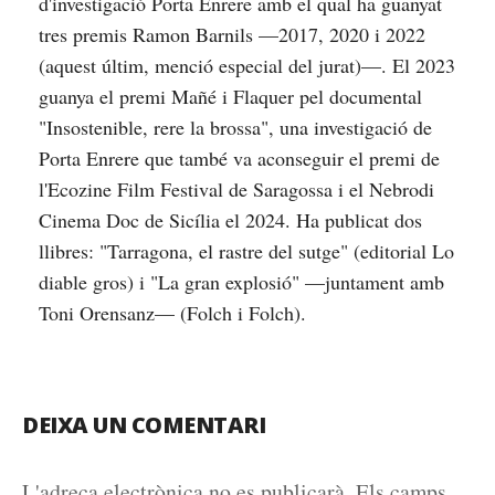
d'investigació Porta Enrere amb el qual ha guanyat
tres premis Ramon Barnils —2017, 2020 i 2022
(aquest últim, menció especial del jurat)—. El 2023
guanya el premi Mañé i Flaquer pel documental
"Insostenible, rere la brossa", una investigació de
Porta Enrere que també va aconseguir el premi de
l'Ecozine Film Festival de Saragossa i el Nebrodi
Cinema Doc de Sicília el 2024. Ha publicat dos
llibres: "Tarragona, el rastre del sutge" (editorial Lo
diable gros) i "La gran explosió" —juntament amb
Toni Orensanz— (Folch i Folch).
DEIXA UN COMENTARI
L'adreça electrònica no es publicarà.
Els camps