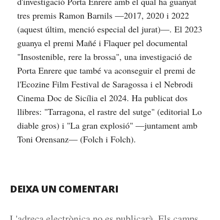
d'investigació Porta Enrere amb el qual ha guanyat
tres premis Ramon Barnils —2017, 2020 i 2022
(aquest últim, menció especial del jurat)—. El 2023
guanya el premi Mañé i Flaquer pel documental
"Insostenible, rere la brossa", una investigació de
Porta Enrere que també va aconseguir el premi de
l'Ecozine Film Festival de Saragossa i el Nebrodi
Cinema Doc de Sicília el 2024. Ha publicat dos
llibres: "Tarragona, el rastre del sutge" (editorial Lo
diable gros) i "La gran explosió" —juntament amb
Toni Orensanz— (Folch i Folch).
DEIXA UN COMENTARI
L'adreça electrònica no es publicarà.
Els camps