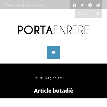
Contacte: redaccio@portaenrere.cat
27 DE MARÇ DE 2024
Article butadiè