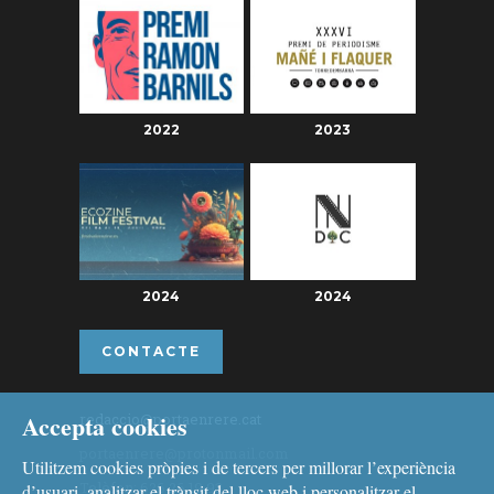
2022
2023
2024
2024
CONTACTE
Accepta cookies
redaccio@portaenrere.cat
portaenrere@protonmail.com
Utilitzem cookies pròpies i de tercers per millorar l’experiència
Telèfon: 626 26 19 93
d’usuari, analitzar el trànsit del lloc web i personalitzar el