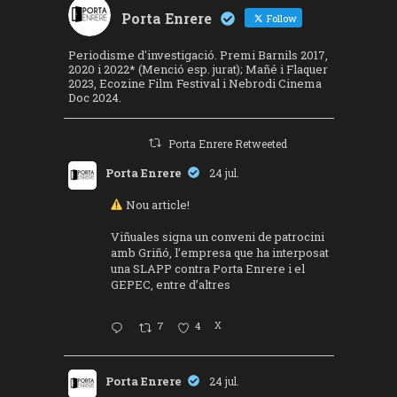
Porta Enrere
Follow
Periodisme d'investigació. Premi Barnils 2017,
2020 i 2022* (Menció esp. jurat); Mañé i Flaquer
2023, Ecozine Film Festival i Nebrodi Cinema
Doc 2024.
Porta Enrere Retweeted
Porta Enrere
24 jul.
Nou article!
Viñuales signa un conveni de patrocini
amb Griñó, l’empresa que ha interposat
una SLAPP contra Porta Enrere i el
GEPEC, entre d’altres
7
4
X
Porta Enrere
24 jul.