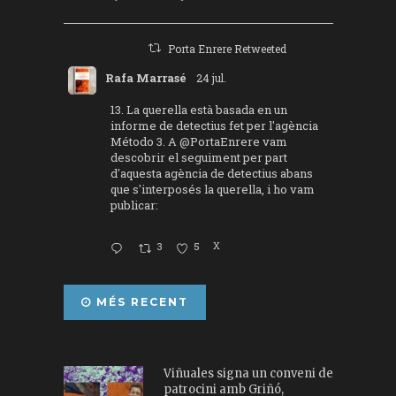
Porta Enrere Retweeted
Rafa Marrasé
24 jul.
13. La querella està basada en un
informe de detectius fet per l'agència
Método 3. A
@PortaEnrere
vam
descobrir el seguiment per part
d'aquesta agència de detectius abans
que s'interposés la querella, i ho vam
publicar:
3
5
X
MÉS RECENT
Viñuales signa un conveni de
patrocini amb Griñó,