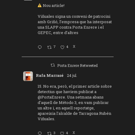
Nou article!
Viñuales signa un conveni de patrocini
amb Griñó, l’empresa que ha interposat
una SLAPP contra Porta Enrere i el
GEPEC, entre d’altres
7
4
X
Porta Enrere Retweeted
Rafa Marrasé
24 jul.
15. No era, però, el primer article sobre
detectius que havíem publicat a
@PortaEnrere
. Una setmana abans
d'aquell de Método 3, en vam publicar
un altre i, en aquell reportatge,
apareixia l'alcalde de Tarragona Rubén
Viñuales.
3
4
X