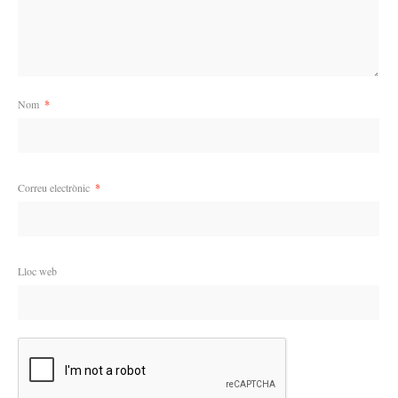
Nom
*
Correu electrònic
*
Lloc web