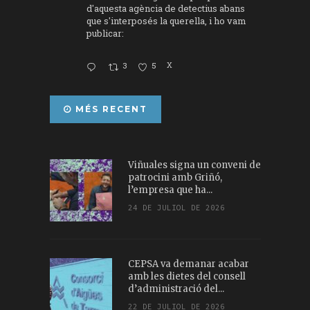
d'aquesta agència de detectius abans
que s'interposés la querella, i ho vam
publicar:
3
5
X
MÉS RECENT
Viñuales signa un conveni de
patrocini amb Griñó,
l’empresa que ha...
24 DE JULIOL DE 2026
CEPSA va demanar acabar
amb les dietes del consell
d’administració del...
22 DE JULIOL DE 2026