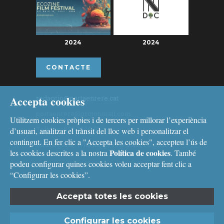
2024
2024
CONTACTE
Accepta cookies
redaccio@portaenrere.cat
portaenrere@protonmail.com
Utilitzem cookies pròpies i de tercers per millorar l’experiència
Telèfon: 626 26 19 93
d’usuari, analitzar el trànsit del lloc web i personalitzar el
contingut. En fer clic a "Accepta les cookies", accepteu l’ús de
Missatgeria: Whatsapp, Telegram i Signal
Política de cookies
les cookies descrites a la nostra
. També
podeu configurar quines cookies voleu acceptar fent clic a
“Configurar les cookies”.
Accepta totes les cookies
Avís legal
i
Política de cookies
Configurar les cookies