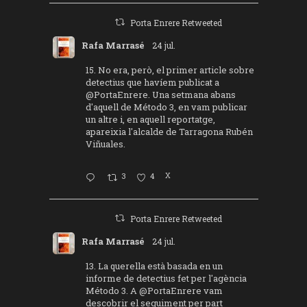
Porta Enrere Retweeted
Rafa Marrasé
24 jul.
15. No era, però, el primer article sobre
detectius que havíem publicat a
@PortaEnrere
. Una setmana abans
d'aquell de Método 3, en vam publicar
un altre i, en aquell reportatge,
apareixia l'alcalde de Tarragona Rubén
Viñuales.
3
4
X
Porta Enrere Retweeted
Rafa Marrasé
24 jul.
13. La querella està basada en un
informe de detectius fet per l'agència
Método 3. A
@PortaEnrere
vam
descobrir el seguiment per part