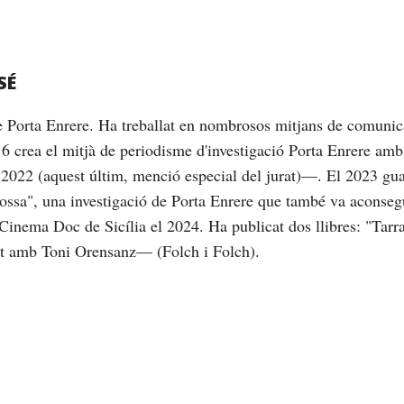
SÉ
de Porta Enrere. Ha treballat en nombrosos mitjans de comunic
16 crea el mitjà de periodisme d'investigació Porta Enrere am
2022 (aquest últim, menció especial del jurat)—. El 2023 gu
brossa", una investigació de Porta Enrere que també va aconseg
Cinema Doc de Sicília el 2024. Ha publicat dos llibres: "Tarrag
nt amb Toni Orensanz— (Folch i Folch).