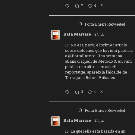
7
4
X
Porta Enrere Retweeted
Rafa Marrasé
24 jul.
15. No era, però, el primer article
sobre detectius que havíem publicat
a
@PortaEnrere
. Una setmana
abans d'aquell de Método 3, en vam
publicar un altre i, en aquell
reportatge, apareixia l'alcalde de
Tarragona Rubén Viñuales.
3
4
X
Porta Enrere Retweeted
Rafa Marrasé
24 jul.
13. La querella està basada en un