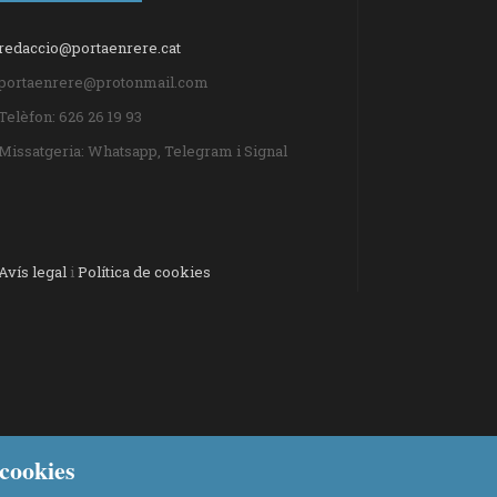
redaccio@portaenrere.cat
portaenrere@protonmail.com
Telèfon: 626 26 19 93
Missatgeria: Whatsapp, Telegram i Signal
Avís legal
i
Política de cookies
cookies