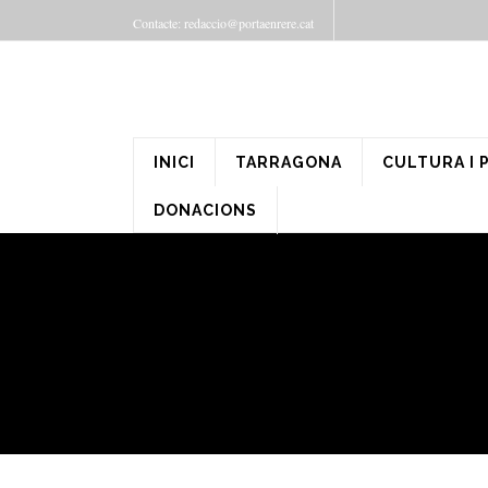
Contacte: redaccio@portaenrere.cat
INICI
TARRAGONA
CULTURA I 
DONACIONS