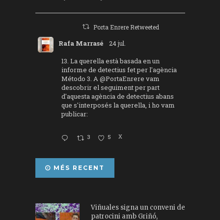
Porta Enrere Retweeted
Rafa Marrasé
24 jul.
13. La querella està basada en un
informe de detectius fet per l'agència
Método 3. A
@PortaEnrere
vam
descobrir el seguiment per part
d'aquesta agència de detectius abans
que s'interposés la querella, i ho vam
publicar:
3
5
X
MÉS RECENT
Viñuales signa un conveni de
patrocini amb Griñó,