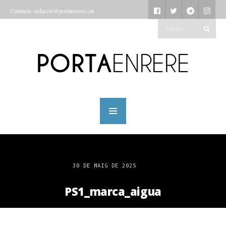
Contacte: redaccio@portaenrere.cat
30 DE MAIG DE 2025
PS1_marca_aigua