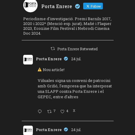
Porta Enrere
Follow
Periodisme d'investigació. Premi Barnils 2017,
2020 i 2022* (Menció esp. jurat); Mañé i Flaquer
2023, Ecozine Film Festival i Nebrodi Cinema
Doc 2024.
Porta Enrere Retweeted
Porta Enrere
24 jul.
Nou article!
Viñuales signa un conveni de patrocini
amb Griñó, l’empresa que ha interposat
una SLAPP contra Porta Enrere i el
GEPEC, entre d’altres
7
4
X
Porta Enrere
24 jul.