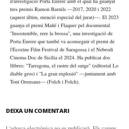
d'investigació Porta Enrere amb el qual ha guanyat
tres premis Ramon Barnils —2017, 2020 i 2022
(aquest últim, menció especial del jurat)—. El 2023
guanya el premi Mañé i Flaquer pel documental
"Insostenible, rere la brossa", una investigació de
Porta Enrere que també va aconseguir el premi de
l'Ecozine Film Festival de Saragossa i el Nebrodi
Cinema Doc de Sicília el 2024. Ha publicat dos
llibres: "Tarragona, el rastre del sutge" (editorial Lo
diable gros) i "La gran explosió" —juntament amb
Toni Orensanz— (Folch i Folch).
DEIXA UN COMENTARI
L'adreça electrònica no es publicarà.
Els camps