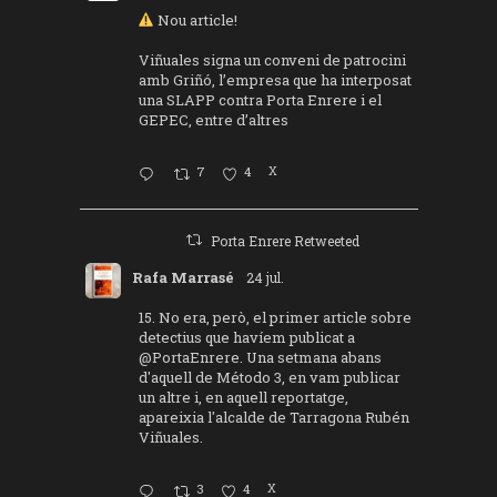
Nou article!
Viñuales signa un conveni de patrocini
amb Griñó, l’empresa que ha interposat
una SLAPP contra Porta Enrere i el
GEPEC, entre d’altres
7
4
X
Porta Enrere Retweeted
Rafa Marrasé
24 jul.
15. No era, però, el primer article sobre
detectius que havíem publicat a
@PortaEnrere
. Una setmana abans
d'aquell de Método 3, en vam publicar
un altre i, en aquell reportatge,
apareixia l'alcalde de Tarragona Rubén
Viñuales.
3
4
X