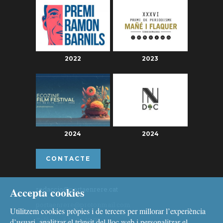
2022
2023
2024
2024
CONTACTE
Accepta cookies
redaccio@portaenrere.cat
portaenrere@protonmail.com
Utilitzem cookies pròpies i de tercers per millorar l’experiència
Telèfon: 626 26 19 93
d’usuari, analitzar el trànsit del lloc web i personalitzar el