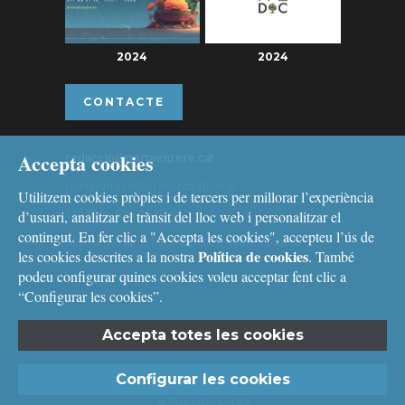
2024
2024
CONTACTE
Accepta cookies
redaccio@portaenrere.cat
portaenrere@protonmail.com
Utilitzem cookies pròpies i de tercers per millorar l’experiència
Telèfon: 626 26 19 93
d’usuari, analitzar el trànsit del lloc web i personalitzar el
contingut. En fer clic a "Accepta les cookies", accepteu l’ús de
Missatgeria: Whatsapp, Telegram i Signal
Política de cookies
les cookies descrites a la nostra
. També
podeu configurar quines cookies voleu acceptar fent clic a
“Configurar les cookies”.
Accepta totes les cookies
Avís legal
i
Política de cookies
Configurar les cookies
© 2016 Porta Enrere