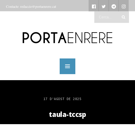
Contacte: redaccio@portaenrere.cat
17 D'AGOST DE 2025
taula-tccsp