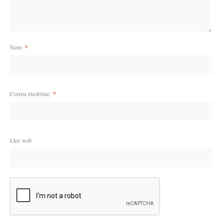
Nom
*
Correu electrònic
*
Lloc web