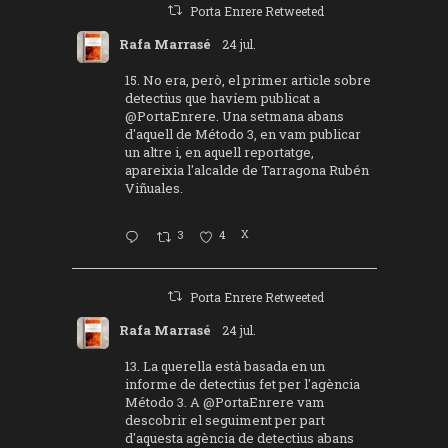
Porta Enrere Retweeted
Rafa Marrasé
24 jul.
15. No era, però, el primer article sobre
detectius que havíem publicat a
@PortaEnrere
. Una setmana abans
d'aquell de Método 3, en vam publicar
un altre i, en aquell reportatge,
apareixia l'alcalde de Tarragona Rubén
Viñuales.
3
4
X
Porta Enrere Retweeted
Rafa Marrasé
24 jul.
13. La querella està basada en un
informe de detectius fet per l'agència
Método 3. A
@PortaEnrere
vam
descobrir el seguiment per part
d'aquesta agència de detectius abans