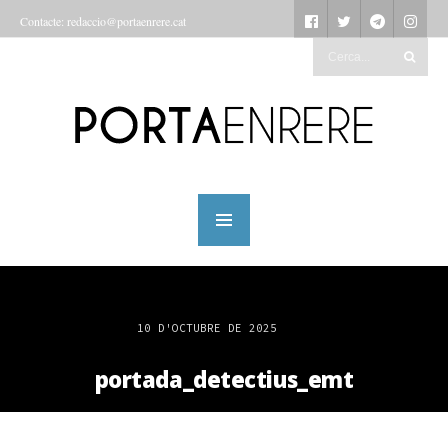
Contacte: redaccio@portaenrere.cat
10 D'OCTUBRE DE 2025
portada_detectius_emt