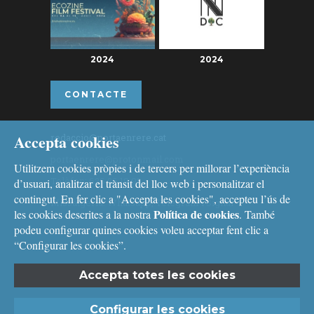
2024
2024
CONTACTE
Accepta cookies
redaccio@portaenrere.cat
portaenrere@protonmail.com
Utilitzem cookies pròpies i de tercers per millorar l’experiència
Telèfon: 626 26 19 93
d’usuari, analitzar el trànsit del lloc web i personalitzar el
contingut. En fer clic a "Accepta les cookies", accepteu l’ús de
Missatgeria: Whatsapp, Telegram i Signal
Política de cookies
les cookies descrites a la nostra
. També
podeu configurar quines cookies voleu acceptar fent clic a
“Configurar les cookies”.
Accepta totes les cookies
Avís legal
i
Política de cookies
Configurar les cookies