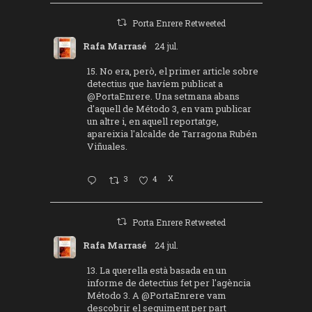
Porta Enrere Retweeted
Rafa Marrasé
24 jul.
15. No era, però, el primer article sobre
detectius que havíem publicat a
@PortaEnrere
. Una setmana abans
d'aquell de Método 3, en vam publicar
un altre i, en aquell reportatge,
apareixia l'alcalde de Tarragona Rubén
Viñuales.
3
4
X
Porta Enrere Retweeted
Rafa Marrasé
24 jul.
13. La querella està basada en un
informe de detectius fet per l'agència
Método 3. A
@PortaEnrere
vam
descobrir el seguiment per part