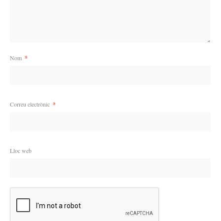
Nom
*
Correu electrònic
*
Lloc web