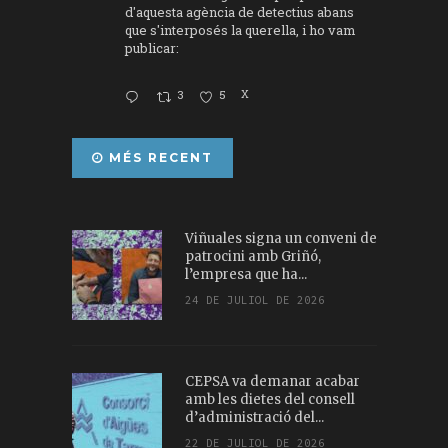
d'aquesta agència de detectius abans
que s'interposés la querella, i ho vam
publicar:
3
5
X
MÉS RECENT
Viñuales signa un conveni de
patrocini amb Griñó,
l’empresa que ha...
24 DE JULIOL DE 2026
CEPSA va demanar acabar
amb les dietes del consell
d’administració del...
22 DE JULIOL DE 2026