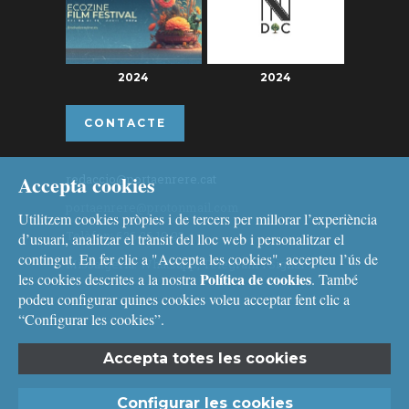
2024
2024
CONTACTE
Accepta cookies
redaccio@portaenrere.cat
portaenrere@protonmail.com
Utilitzem cookies pròpies i de tercers per millorar l’experiència
Telèfon: 626 26 19 93
d’usuari, analitzar el trànsit del lloc web i personalitzar el
contingut. En fer clic a "Accepta les cookies", accepteu l’ús de
Missatgeria: Whatsapp, Telegram i Signal
Política de cookies
les cookies descrites a la nostra
. També
podeu configurar quines cookies voleu acceptar fent clic a
“Configurar les cookies”.
Accepta totes les cookies
Avís legal
i
Política de cookies
Configurar les cookies