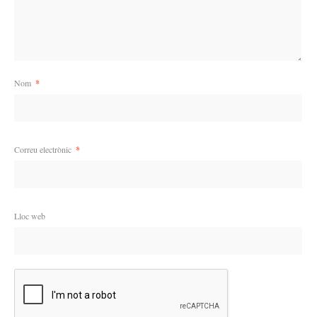
Nom
*
Correu electrònic
*
Lloc web