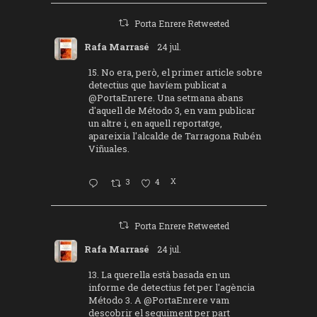
Porta Enrere Retweeted
Rafa Marrasé
24 jul.
15. No era, però, el primer article sobre
detectius que havíem publicat a
@PortaEnrere
. Una setmana abans
d'aquell de Método 3, en vam publicar
un altre i, en aquell reportatge,
apareixia l'alcalde de Tarragona Rubén
Viñuales.
3
4
X
Porta Enrere Retweeted
Rafa Marrasé
24 jul.
13. La querella està basada en un
informe de detectius fet per l'agència
Método 3. A
@PortaEnrere
vam
descobrir el seguiment per part