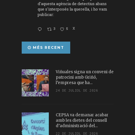
d'aquesta agència de detectius abans
que s'interposés la querella, i ho vam
publicar:
3
5
X
MÉS RECENT
Viñuales signa un conveni de
patrocini amb Griñó,
l’empresa que ha...
24 DE JULIOL DE 2026
CEPSA va demanar acabar
amb les dietes del consell
d’administració del...
22 DE JULIOL DE 2026