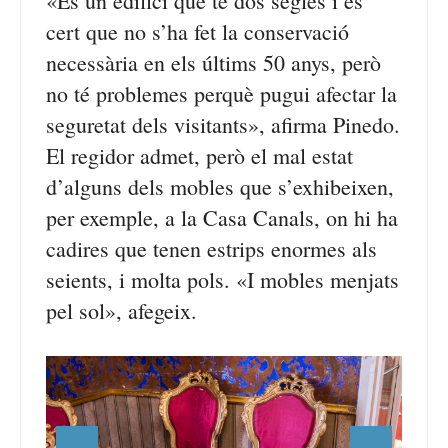
«És un edifici que té dos segles i és
cert que no s’ha fet la conservació
necessària en els últims 50 anys, però
no té problemes perquè pugui afectar la
seguretat dels visitants», afirma Pinedo.
El regidor admet, però el mal estat
d’alguns dels mobles que s’exhibeixen,
per exemple, a la Casa Canals, on hi ha
cadires que tenen estrips enormes als
seients, i molta pols. «I mobles menjats
pel sol», afegeix.