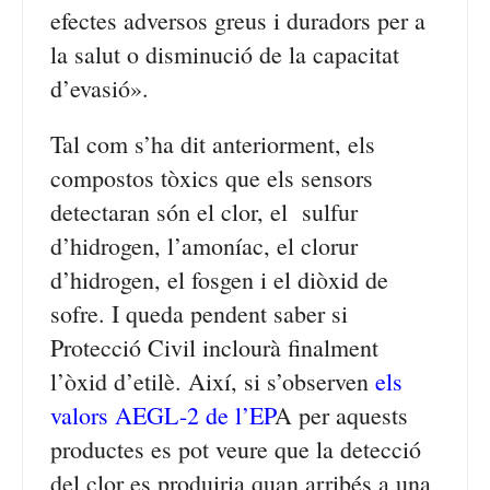
efectes adversos greus i duradors per a
la salut o disminució de la capacitat
d’evasió».
Tal com s’ha dit anteriorment, els
compostos tòxics que els sensors
detectaran són el clor, el sulfur
d’hidrogen, l’amoníac, el clorur
d’hidrogen, el fosgen i el diòxid de
sofre. I queda pendent saber si
Protecció Civil inclourà finalment
l’òxid d’etilè. Així, si s’observen
els
valors AEGL-2 de l’EP
A
per aquests
productes es pot veure que la detecció
del clor es produiria quan arribés a una