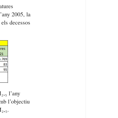
atures
l’any 2005, la
 els decessos
₂,₅ l’any
mb l’objectiu
₂,₅.