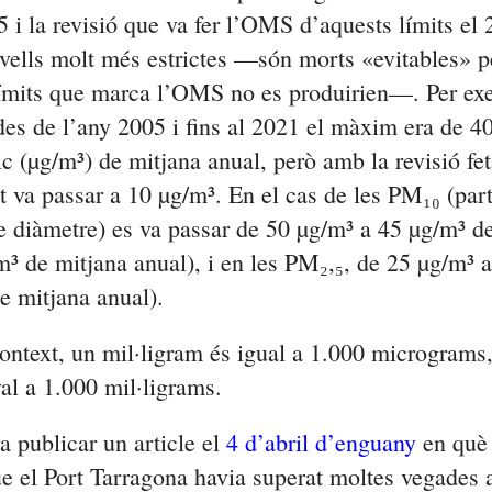
i la revisió que va fer l’OMS d’aquests límits el
ivells molt més estrictes —són morts «evitables» 
límits que marca l’OMS no es produirien—. Per ex
des de l’any 2005 i fins al 2021 el màxim era de 
c (µg/m³) de mitjana anual, però amb la revisió fet
it va passar a 10 µg/m³. En el cas de les PM₁₀ (par
 diàmetre) es va passar de 50 µg/m³ a 45 µg/m³ d
m³ de mitjana anual), i en les PM₂,₅, de 25 µg/m³ 
e mitjana anual).
context, un mil·ligram és igual a 1.000 micrograms
al a 1.000 mil·ligrams.
a publicar un article el
4 d’abril d’enguany
en què
e el Port Tarragona havia superat moltes vegades 