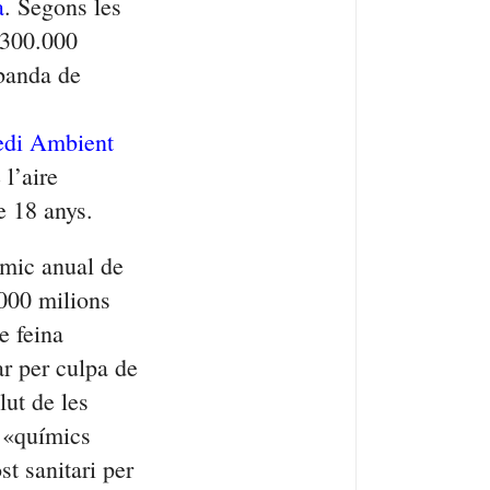
a
. Segons les
 300.000
 banda de
edi Ambient
l’aire
e 18 anys.
òmic anual de
.000 milions
e feina
r per culpa de
lut de les
s «químics
t sanitari per