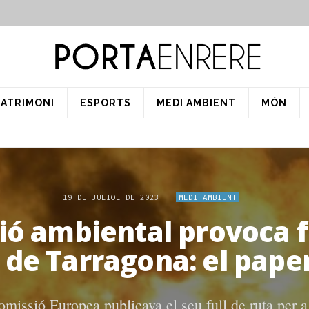
PATRIMONI
ESPORTS
MEDI AMBIENT
MÓN
19 DE JULIOL DE 2023
MEDI AMBIENT
ó ambiental provoca f
de Tarragona: el paper
Comissió Europea publicava el seu full de ruta per