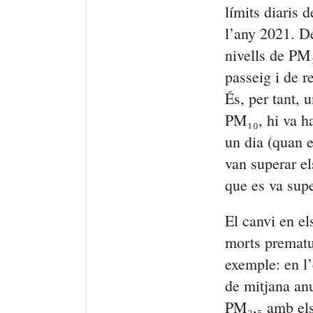
límits diaris 
l’any 2021. De
nivells de PM₁
passeig i de r
És, per tant, 
PM₁₀, hi va h
un dia (quan e
van superar el
que es va supe
El canvi en el
morts prematu
exemple: en l’
de mitjana an
PM₂,₅ amb els