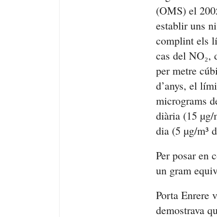
(OMS) el 2005 
establir uns n
complint els 
cas del NO₂, 
per metre cúbi
d’anys, el lím
micrograms de
diària (15 µg/
dia (5 µg/m³ d
Per posar en 
un gram equiv
Porta Enrere v
demostrava qu