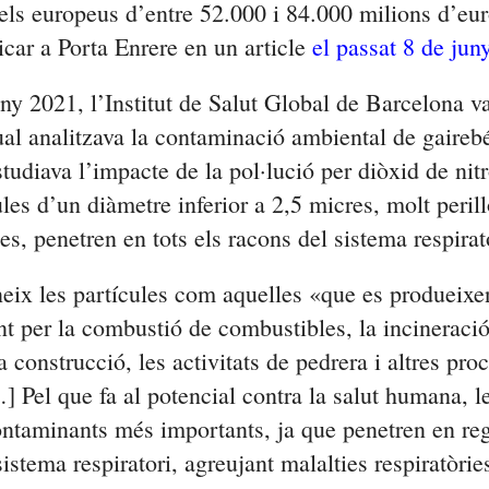
els europeus d’entre 52.000 i 84.000 milions d’eur
car a Porta Enrere en un article
el passat 8 de jun
any 2021, l’Institut de Salut Global de Barcelona v
ual analitzava la contaminació ambiental de gaireb
tudiava l’impacte de la pol·lució per diòxid de nit
les d’un diàmetre inferior a 2,5 micres, molt peril
tes, penetren en tots els racons del sistema respirat
eix les partícules com aquelles «que es produeixe
t per la combustió de combustibles, la incineració
la construcció, les activitats de pedrera i altres pro
…] Pel que fa al potencial contra la salut humana, l
ontaminants més importants, ja que penetren en re
sistema respiratori, agreujant malalties respiratòri