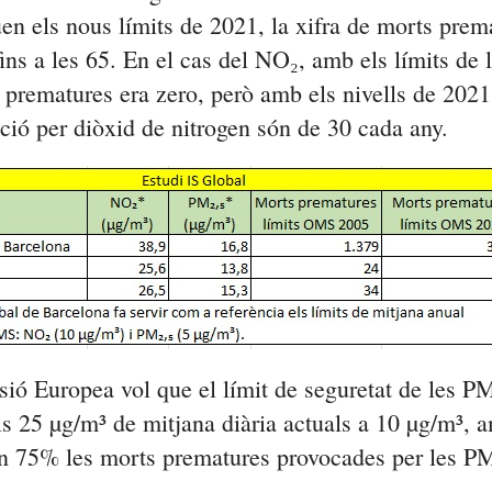
uen els nous límits de 2021, la xifra de morts prem
ins a les 65. En el cas del NO₂, amb els límits de 
 prematures era zero, però amb els nivells de 2021
ció per diòxid de nitrogen són de 30 cada any.
ió Europea vol que el límit de seguretat de les PM
s 25 µg/m³ de mitjana diària actuals a 10 µg/m³, a
un 75% les morts prematures provocades per les PM