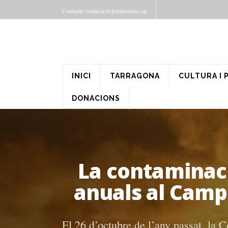
Contacte: redaccio@portaenrere.cat
INICI
TARRAGONA
CULTURA I 
DONACIONS
La contaminaci
anuals al Camp 
El 26 d’octubre de l’any passat, la 