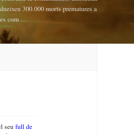
rodueixen 300.000 morts prematures a
lties com …
el seu
full de