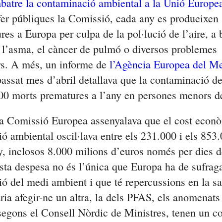
mbatre la contaminació ambiental a la Unió Europe
fer públiques la Comissió, cada any es produeixen
es a Europa per culpa de la pol·lució de l’aire, a
 l’asma, el càncer de pulmó o diversos problemes
rs. A més, un informe de
l’Agència Europea del M
assat mes d’abril detallava que la contaminació de 
00 morts prematures a l’any en persones menors d
la Comissió Europea assenyalava que el cost econ
ó ambiental oscil·lava entre els 231.000 i els 853
y, inclosos 8.000 milions d’euros només per dies d
sta despesa no és l’única que Europa ha de sufraga
ó del medi ambient i que té repercussions en la sa
ria afegir-ne un altra, la dels PFAS, els anomenat
segons el Consell Nòrdic de Ministres, tenen un cos