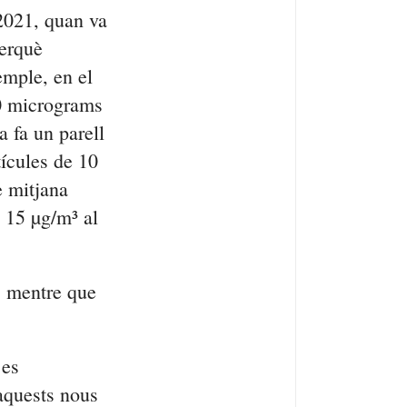
 2021, quan va
perquè
emple, en el
40 micrograms
a fa un parell
tícules de 10
e mitjana
a 15 µg/m³ al
, mentre que
 es
aquests nous