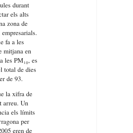
ules durant
tar els alts
una zona de
i empresarials.
e fa a les
e mitjana en
 a les PM₁₀, es
l total de dies
er de 93.
e la xifra de
t arreu. Un
cia els límits
rragona per
2005 eren de