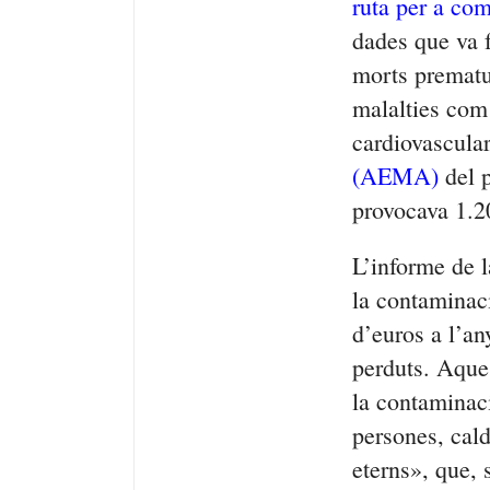
ruta per a co
dades que va 
morts prematur
malalties com
cardiovascula
(AEMA)
del p
provocava 1.2
L’informe de 
la contaminaci
d’euros a l’an
perduts. Aque
la contaminaci
persones, cald
eterns», que, 