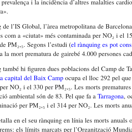
prevalença i la incidència d’altres malalties cardio
a».
 de l’IS Global, l’àrea metropolitana de Barcelon
is com a «ciutat» més contaminada per NO₂ i el 1
de PM₂,₅. Segons l’estudi (
el rànquing es pot consu
ia la mort prematura de gairebé 4.000 persones cad
g també hi figuren dues poblacions del Camp de T
a capital del Baix Camp
ocupa el lloc 292 pel que 
per NO₂ i el 330 per PM₂,₅. Les morts prematures
ció ambiental són de 83. Pel que fa a
Tarragona
, o
inació per PM₂,₅ i el 314 per NO₂. Les morts anu
talla en el seu rànquing en línia les morts anuals 
ems: els límits marcats per l’Organització Mundia