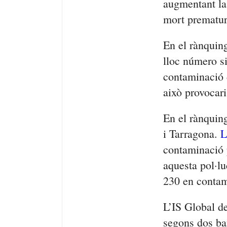
augmentant la 
mort prematur
En el rànquing
lloc número s
contaminació 
això provocar
En el rànquin
i Tarragona.
L
contaminació 
aquesta pol·lu
230 en contam
L’IS Global de
segons dos bar