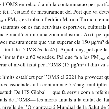
de l’OMS en relació amb la contaminació per partíc
 fet, l’estació de mesurament del Port que va detec
₀ i PM₂,₅ es troba a l’edifici Marina Tàrraco, en 
estaurants on es fan activitats esportives, culturals 
una zona d’oci i no una zona industrial. Així, pel qu
aver mesuraments que van superar els 150 µg/m³ d
l límit de l’OMS és de 45). Aquell any, pel que fa
s límits fins a 60 vegades. Pel que fa a les PM₂,₅, e
rar el nivell fixat per l’OMS (15 µg/m³ al dia) va s
s límits establert per l’OMS el 2021 ha provocat qu
res associades a la contaminació s’hagi multiplica
estudi De l’IS Global —que fa servir com a referèn
uals de l’OMS— les morts anuals a la ciutat de Ta
 nivells de l’Organització Mundial de la Salut de 