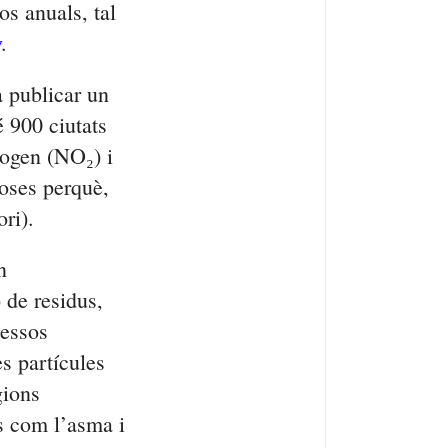
os anuals, tal
y
.
a publicar un
é 900 ciutats
rogen (NO₂) i
loses perquè,
ori).
n
 de residus,
cessos
es partícules
gions
es com l’asma i