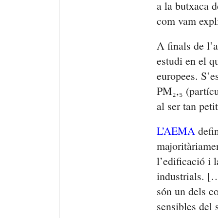
a la butxaca d
com vam expli
A finals de l’
estudi en el q
europees. S’es
PM₂,₅ (partícu
al ser tan peti
L’AEMA
defin
majoritàriamen
l’edificació i 
industrials. [
són un dels c
sensibles del 