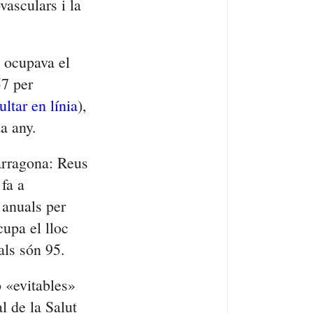
vasculars i la
a ocupava el
57 per
ltar en línia
),
a any.
arragona: Reus
fa a
 anuals per
cupa el lloc
als són 95.
o «evitables»
l de la Salut