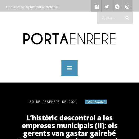
Contacte: redaccio@portaenrere.cat
30 DE DESEMBRE DE 2021
TARRAGONA
L’històric descontrol a les
empreses municipals (II): els
gerents van gastar gairebé