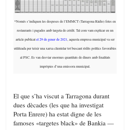
*Només s’indiquen les despeses de l’EMMCT (Tarragona Ràdio) fetes en
restaurants i pagades amb targeta de crèdit. Tal com vam explicar en un
article publicat
el 29 de gener de 2021
, aquesta empresa municipal va ser
utilitzada per teixir una xarxa clientelar tot buscant rèdits polítics favorables
al PSC. Es van desviar enormes quantitats de diners amb finalitats
impròpies d’una emissora municipal.
El que s’ha viscut a Tarragona durant
dues dècades (les que ha investigat
Porta Enrere) ha estat digne de les
famoses «targetes black» de Bankia —