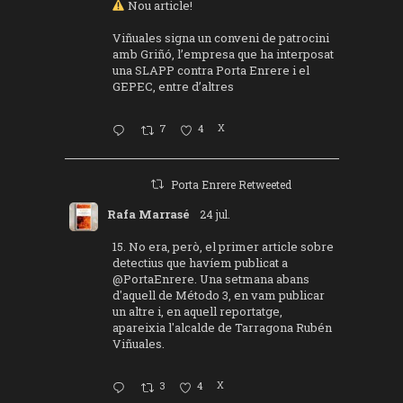
Nou article!
Viñuales signa un conveni de patrocini
amb Griñó, l’empresa que ha interposat
una SLAPP contra Porta Enrere i el
GEPEC, entre d’altres
7
4
X
Porta Enrere Retweeted
Rafa Marrasé
24 jul.
15. No era, però, el primer article sobre
detectius que havíem publicat a
@PortaEnrere
. Una setmana abans
d'aquell de Método 3, en vam publicar
un altre i, en aquell reportatge,
apareixia l'alcalde de Tarragona Rubén
Viñuales.
3
4
X