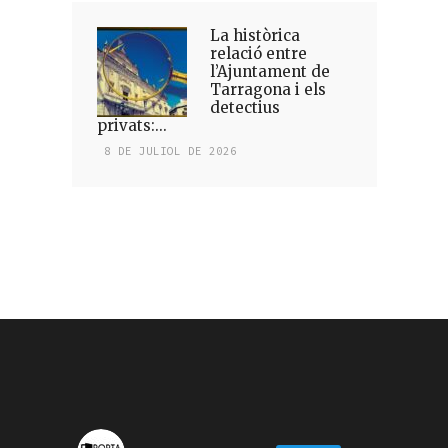
La històrica
relació entre
l’Ajuntament de
Tarragona i els
detectius
privats:...
8 DE JULIOL DE 2026