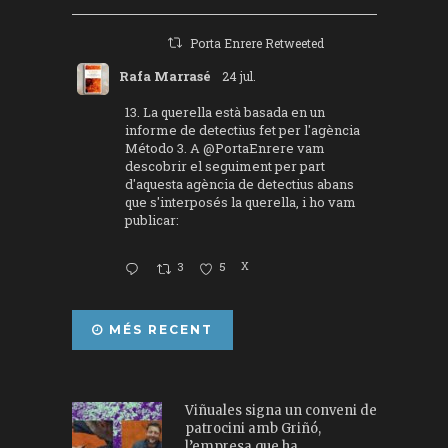
Porta Enrere Retweeted
Rafa Marrasé
24 jul.
13. La querella està basada en un
informe de detectius fet per l'agència
Método 3. A
@PortaEnrere
vam
descobrir el seguiment per part
d'aquesta agència de detectius abans
que s'interposés la querella, i ho vam
publicar:
3
5
X
MÉS RECENT
Viñuales signa un conveni de
patrocini amb Griñó,
l’empresa que ha...