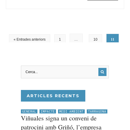
…
11
« Entrades anteriors
1
10
ARTICLES RECENTS
GENERAL
IMPACTE
MEDI AMBIENT
TARRAGONA
Viñuales signa un conveni de
patrocini amb Griñó, l’empresa