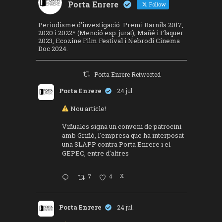
Porta Enrere
Follow
Periodisme d'investigació. Premi Barnils 2017,
2020 i 2022* (Menció esp. jurat); Mañé i Flaquer
2023, Ecozine Film Festival i Nebrodi Cinema
Doc 2024.
Porta Enrere Retweeted
Porta Enrere
24 jul.
Nou article!
Viñuales signa un conveni de patrocini
amb Griñó, l’empresa que ha interposat
una SLAPP contra Porta Enrere i el
GEPEC, entre d’altres
7
4
X
Porta Enrere
24 jul.